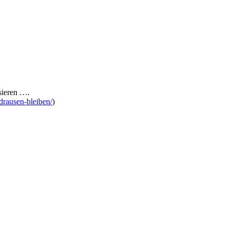
ssieren ….
drausen-bleiben/
)