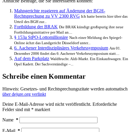
Ähnliche Beiträge, die Sie interessieren könnten:
Mahngerichte reagieren auf Änderung der BGH-
Rechtsprechung zu VV 2300 RVG
Ich hatte bereits hier über das
Urteil des BGH zur...
Fortbildung der BRAK
Die BRAK kündigt großspurig ihre neue
Fortbildungsinitiative per Mail an....
§ 153a StPO-Lottomillionäre
Nach einer Meldung des Spiegel-
Online ächzt das Landgericht Düsseldorf unter...
6. Aachener Interdisziplinäres Verkehrssymposium
Am 01.
Dezember 2006 findet das 6. Aachener Verkehrssymposium statt....
Auf dem Parkplatz
Waldfeucht. Aldi-Markt. Ein Einkaufswagen. Ein
Opel Kadett. Der Sachverständige –...
Schreibe einen Kommentar
Hinweis: Gesetzes- und Rechtsprechungszitate werden automatisch
über dejure.org verlinkt
Deine E-Mail-Adresse wird nicht veröffentlicht.
Erforderliche
Felder sind mit
*
markiert
Name
*
E-Mail
*