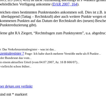
r behördlichen Verfügung ankomme (
DAR 2007, 164
).
 Erreichen eines bestimmten Punktestandes ankommen soll. Dies ist z.B.
ich überlappend (Tattag – Rechtskraft) aber auch weitere Punkte wegen 
zugekommenen Punkten auf das Datum der Rechtskraft des (neuen) Beschei
 Punktereduzierung gibt).
eme gibt RA Ziegert, “Rechtsfragen zum Punktsystem”, u.a. abgedruc
Das Verkehrszentralregister – was ist das...
entralregister ?
Frage: Ich habe durch mehrere Verstöße mehr als 8 Punkte...
der Bundesrat das vom...
In einem aktuellen Urteil (vom 04.07.2007, Az. 16 B 666/07)...
ielleicht schon früher...
ber dejure.org verlinkt
sind mit
*
markiert