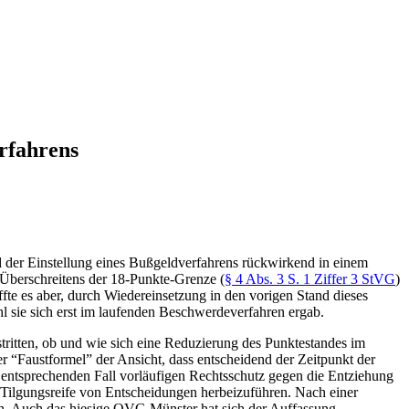
rfahrens
nd der Einstellung eines Bußgeldverfahrens rückwirkend in einem
 Überschreitens der 18-Punkte-Grenze (
§ 4 Abs. 3 S. 1 Ziffer 3 StVG
)
te es aber, durch Wiedereinsetzung in den vorigen Stand dieses
 sie sich erst im laufenden Beschwerdeverfahren ergab.
mstritten, ob und wie sich eine Reduzierung des Punktestandes im
r “Faustformel” der Ansicht, dass entscheidend der Zeitpunkt der
entsprechenden Fall vorläufigen Rechtsschutz gegen die Entziehung
 Tilgungsreife von Entscheidungen herbeizuführen. Nach einer
n. Auch das hiesige OVG Münster hat sich der Auffassung