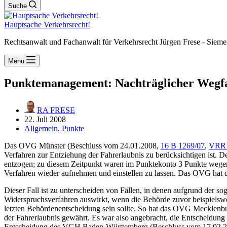
Suche
Hauptsache Verkehrsrecht!
Rechtsanwalt und Fachanwalt für Verkehrsrecht Jürgen Frese - Sieme
Menü
Punktemanagement: Nachträglicher Wegfa
RA FRESE
22. Juli 2008
Allgemein
,
Punkte
Das OVG Münster (Beschluss vom 24.01.2008,
16 B 1269/07
,
VRR 
Verfahren zur Entziehung der Fahrerlaubnis zu berücksichtigen ist. 
entzogen; zu diesem Zeitpunkt waren im Punktekonto 3 Punkte wegen e
Verfahren wieder aufnehmen und einstellen zu lassen. Das OVG hat 
Dieser Fall ist zu unterscheiden von Fällen, in denen aufgrund der so
Widerspruchsverfahren auswirkt, wenn die Behörde zuvor beispielswei
letzten Behördenentscheidung sein sollte. So hat das OVG Mecklenb
der Fahrerlaubnis gewährt. Es war also angebracht, die Entscheidun
Entscheidung des VGH Baden-Württemberg (Beschluss vom 17.02.2005,