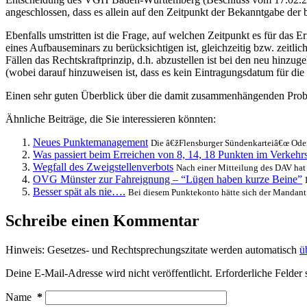
angeschlossen, dass es allein auf den Zeitpunkt der Bekanntgabe de
Ebenfalls umstritten ist die Frage, auf welchen Zeitpunkt es für das
eines Aufbauseminars zu berücksichtigen ist, gleichzeitig bzw. zeitl
Fällen das Rechtskraftprinzip, d.h. abzustellen ist bei den neu hin
(wobei darauf hinzuweisen ist, dass es kein Eintragungsdatum für die
Einen sehr guten Überblick über die damit zusammenhängenden Probl
Ähnliche Beiträge, die Sie interessieren könnten:
Neues Punktemanagement
Die â€žFlensburger Sündenkarteiâ€œ Oder: 
Was passiert beim Erreichen von 8, 14, 18 Punkten im Verkehrsz
Wegfall des Zweigstellenverbots
Nach einer Mitteilung des DAV hat 
OVG Münster zur Fahreignung – “Lügen haben kurze Beine”
Besser spät als nie….
Bei diesem Punktekonto hätte sich der Mandant v
Schreibe einen Kommentar
Hinweis: Gesetzes- und Rechtsprechungszitate werden automatisch
ü
Deine E-Mail-Adresse wird nicht veröffentlicht.
Erforderliche Felder 
Name
*