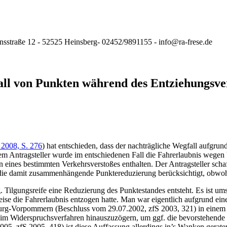
nsstraße 12 - 52525 Heinsberg- 02452/9891155 - info@ra-frese.de
ll von Punkten während des Entziehungsve
2008, S. 276
) hat entschieden, dass der nachträgliche Wegfall aufgru
Dem Antragsteller wurde im entschiedenen Fall die Fahrerlaubnis wegen
ines bestimmten Verkehrsverstoßes enthalten. Der Antragsteller schaff
die damit zusammenhängende Punktereduzierung berücksichtigt, obwohl
g. Tilgungsreife eine Reduzierung des Punktestandes entsteht. Es ist u
se die Fahrerlaubnis entzogen hatte. Man war eigentlich aufgrund eine
urg-Vorpommern (Beschluss vom 29.07.2002, zfS 2003, 321) in einem 
g im Widerspruchsverfahren hinauszuzögern, um ggf. die bevorstehende
 zfS 2005, 418) ist diese Auffassung allerdings in’s Wanken gerate