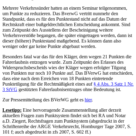
Mehrere Verkehrssünder hatten an einem Seminar teilgenommen,
um Punkte zu reduzieren. Das BverwG vertritt nunmehr den
Standpunkt, dass es für den Punktestand nicht auf das Datum der
Rechtskraft einer bußgeldrechtlichen Entscheidung ankommt. Sind
zum Zeitpunkt des Ausstellens der Bescheinigung weitere
Verkehrsverstöße begangen, die später eingetragen werden, dann ist
dieser (höhere) Punktestand maßgebend. Es können dann also
weniger oder gar keine Punkte abgebaut werden.
Besonders fatal war das für den Kläger, dem wegen 21 Punkten die
Fahrerlaubnis entzogen wurde. Zum Zeitpunkt des Erlasses des
Widerspruchsbescheids wies der Kläger wegen erfolgter Tilgung
von Punkten nur noch 10 Punkte auf. Das BVerwG hat entschieden,
dass eine nach dem Erreichen von 18 Punkten eintretende
Punktetilgung für die Rechtmäßigkeit eines auf
§ 4 Abs. 3 Satz 1 Nr.
3 StVG
gestützten Fahrerlaubnisentzuges ohne Bedeutung ist.
Zur Pressemitteilung des BVerWG geht es
hier
.
Lesetipp:
Eine hervorragende Zusammenstellung aller derzeit
aktuellen Fragen zum Punktsystem findet sich bei RA und Notar
a.D. Ziegert, Rechtsfragen zum Punktsystem (abgedruckt in der
Schriftenreihe der ARGE Verkehrsrecht, Homburger Tage 2007, S.
101 f; auch abgedruckt in zfs 2007, S. 602 ff.)