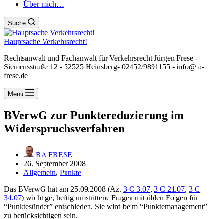
Über mich…
Suche
Hauptsache Verkehrsrecht!
Rechtsanwalt und Fachanwalt für Verkehrsrecht Jürgen Frese -
Siemensstraße 12 - 52525 Heinsberg- 02452/9891155 - info@ra-
frese.de
Menü
BVerwG zur Punktereduzierung im
Widerspruchsverfahren
RA FRESE
26. September 2008
Allgemein
,
Punkte
Das BVerwG hat am 25.09.2008 (Az.
3 C 3.07
,
3 C 21.07
,
3 C
34.07
) wichtige, heftig umstrittene Fragen mit üblen Folgen für
“Punktesünder” entschieden. Sie wird beim “Punktemanagement”
zu berücksichtigen sein.