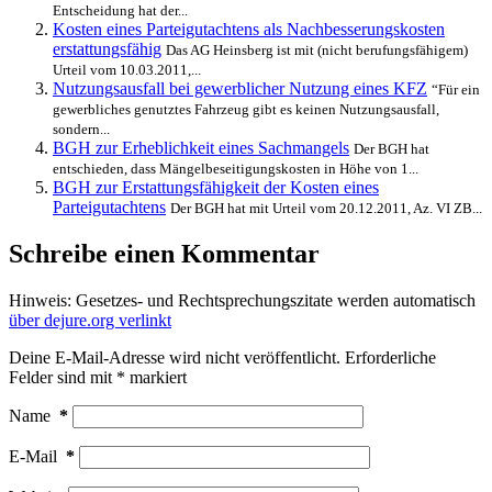
Entscheidung hat der...
Kosten eines Parteigutachtens als Nachbesserungskosten
erstattungsfähig
Das AG Heinsberg ist mit (nicht berufungsfähigem)
Urteil vom 10.03.2011,...
Nutzungsausfall bei gewerblicher Nutzung eines KFZ
“Für ein
gewerbliches genutztes Fahrzeug gibt es keinen Nutzungsausfall,
sondern...
BGH zur Erheblichkeit eines Sachmangels
Der BGH hat
entschieden, dass Mängelbeseitigungskosten in Höhe von 1...
BGH zur Erstattungsfähigkeit der Kosten eines
Parteigutachtens
Der BGH hat mit Urteil vom 20.12.2011, Az. VI ZB...
Schreibe einen Kommentar
Hinweis: Gesetzes- und Rechtsprechungszitate werden automatisch
über dejure.org verlinkt
Deine E-Mail-Adresse wird nicht veröffentlicht.
Erforderliche
Felder sind mit
*
markiert
Name
*
E-Mail
*