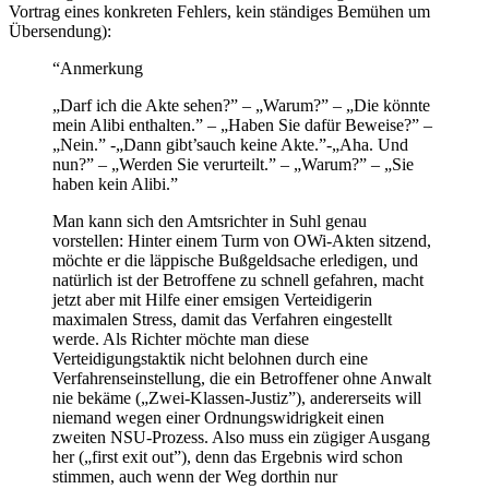
Vortrag eines konkreten Fehlers, kein ständiges Bemühen um
Übersendung):
“Anmerkung
„Darf ich die Akte sehen?” – „Warum?” – „Die könnte
mein Alibi enthalten.” – „Haben Sie dafür Beweise?” –
„Nein.” -„Dann gibt’sauch keine Akte.”-„Aha. Und
nun?” – „Werden Sie verurteilt.” – „Warum?” – „Sie
haben kein Alibi.”
Man kann sich den Amtsrichter in Suhl genau
vorstellen: Hinter einem Turm von OWi-Akten sitzend,
möchte er die läppische Bußgeldsache erledigen, und
natürlich ist der Betroffene zu schnell gefahren, macht
jetzt aber mit Hilfe einer emsigen Verteidigerin
maximalen Stress, damit das Verfahren eingestellt
werde. Als Richter möchte man diese
Verteidigungstaktik nicht belohnen durch eine
Verfahrenseinstellung, die ein Betroffener ohne Anwalt
nie bekäme („Zwei-Klassen-Justiz”), andererseits will
niemand wegen einer Ordnungswidrigkeit einen
zweiten NSU-Prozess. Also muss ein zügiger Ausgang
her („first exit out”), denn das Ergebnis wird schon
stimmen, auch wenn der Weg dorthin nur