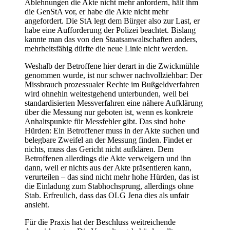
Ablehnungen die Akte nicht mehr anfordern, hält ihm
die GenStA vor, er habe die Akte nicht mehr
angefordert. Die StA legt dem Bürger also zur Last, er
habe eine Aufforderung der Polizei beachtet. Bislang
kannte man das von den Staatsanwaltschaften anders,
mehrheitsfähig dürfte die neue Linie nicht werden.
Weshalb der Betroffene hier derart in die Zwickmühle
genommen wurde, ist nur schwer nachvollziehbar: Der
Missbrauch prozessualer Rechte im Bußgeldverfahren
wird ohnehin weitestgehend unterbunden, weil bei
standardisierten Messverfahren eine nähere Aufklärung
über die Messung nur geboten ist, wenn es konkrete
Anhaltspunkte für Messfehler gibt. Das sind hohe
Hürden: Ein Betroffener muss in der Akte suchen und
belegbare Zweifel an der Messung finden. Findet er
nichts, muss das Gericht nicht aufklären. Dem
Betroffenen allerdings die Akte verweigern und ihn
dann, weil er nichts aus der Akte präsentieren kann,
verurteilen – das sind nicht mehr hohe Hürden, das ist
die Einladung zum Stabhochsprung, allerdings ohne
Stab. Erfreulich, dass das OLG Jena dies als unfair
ansieht.
Für die Praxis hat der Beschluss weitreichende