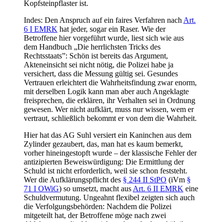
Kopfsteinpflaster ist.
Indes: Den Anspruch auf ein faires Verfahren nach
Art.
6 I EMRK
hat jeder, sogar ein Raser. Wie der
Betroffene hier vorgeführt wurde, liest sich wie aus
dem Handbuch „Die herrlichsten Tricks des
Rechtsstaats”: Schön ist bereits das Argument,
Akteneinsicht sei nicht nötig, die Polizei habe ja
versichert, dass die Messung gültig sei. Gesundes
Vertrauen erleichtert die Wahrheitsfindung zwar enorm,
mit derselben Logik kann man aber auch Angeklagte
freisprechen, die erklären, ihr Verhalten sei in Ordnung
gewesen. Wer nicht aufklärt, muss nur wissen, wem er
vertraut, schließlich bekommt er von dem die Wahrheit.
Hier hat das AG Suhl versiert ein Kaninchen aus dem
Zylinder gezaubert, das, man hat es kaum bemerkt,
vorher hineingestopft wurde – der klassische Fehler der
antizipierten Beweiswürdigung: Die Ermittlung der
Schuld ist nicht erforderlich, weil sie schon feststeht.
Wer die Aufklärungspflicht des
§ 244 II StPO
(iVm
§
71 I OWiG
) so umsetzt, macht aus
Art. 6 II EMRK
eine
Schuldvermutung. Ungeahnt flexibel zeigten sich auch
die Verfolgungsbehörden: Nachdem die Polizei
mitgeteilt hat, der Betroffene möge nach zwei