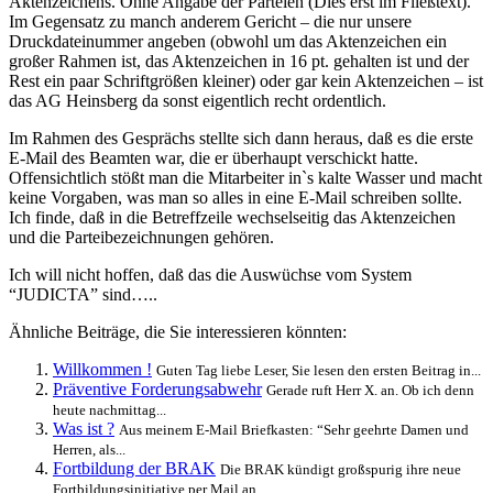
Aktenzeichens. Ohne Angabe der Parteien (Dies erst im Fließtext).
Im Gegensatz zu manch anderem Gericht – die nur unsere
Druckdateinummer angeben (obwohl um das Aktenzeichen ein
großer Rahmen ist, das Aktenzeichen in 16 pt. gehalten ist und der
Rest ein paar Schriftgrößen kleiner) oder gar kein Aktenzeichen – ist
das AG Heinsberg da sonst eigentlich recht ordentlich.
Im Rahmen des Gesprächs stellte sich dann heraus, daß es die erste
E-Mail des Beamten war, die er überhaupt verschickt hatte.
Offensichtlich stößt man die Mitarbeiter in`s kalte Wasser und macht
keine Vorgaben, was man so alles in eine E-Mail schreiben sollte.
Ich finde, daß in die Betreffzeile wechselseitig das Aktenzeichen
und die Parteibezeichnungen gehören.
Ich will nicht hoffen, daß das die Auswüchse vom System
“JUDICTA” sind…..
Ähnliche Beiträge, die Sie interessieren könnten:
Willkommen !
Guten Tag liebe Leser, Sie lesen den ersten Beitrag in...
Präventive Forderungsabwehr
Gerade ruft Herr X. an. Ob ich denn
heute nachmittag...
Was ist ?
Aus meinem E-Mail Briefkasten: “Sehr geehrte Damen und
Herren, als...
Fortbildung der BRAK
Die BRAK kündigt großspurig ihre neue
Fortbildungsinitiative per Mail an....