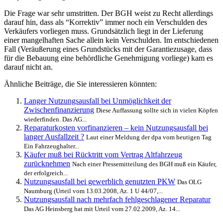
Die Frage war sehr umstritten. Der BGH weist zu Recht allerdings
darauf hin, dass als “Korrektiv” immer noch ein Verschulden des
Verkäufers vorliegen muss. Grundsätzlich liegt in der Lieferung
einer mangelhaften Sache allein kein Verschulden. Im entschiedenen
Fall (Veräußerung eines Grundstücks mit der Garantiezusage, dass
für die Bebauung eine behördliche Genehmigung vorliege) kam es
darauf nicht an.
Ähnliche Beiträge, die Sie interessieren könnten:
Langer Nutzungsausfall bei Unmöglichkeit der
Zwischenfinanzierung
Diese Auffassung sollte sich in vielen Köpfen
wiederfinden. Das AG...
Reparaturkosten vorfinanzieren – kein Nutzungsausfall bei
langer Ausfallzeit ?
Laut einer Meldung der dpa vom heutigen Tag
Ein Fahrzeughalter...
Käufer muß bei Rücktritt vom Vertrag Altfahrzeug
zurücknehmen
Nach einer Pressemitteilung des BGH muß ein Käufer,
der erfolgreich...
Nutzungsausfall bei gewerblich genutzten PKW
Das OLG
Naumburg (Urteil vom 13.03.2008, Az. 1 U 44/07,...
Nutzungsausfall nach mehrfach fehlgeschlagener Reparatur
Das AG Heinsberg hat mit Urteil vom 27.02.2009, Az. 14...