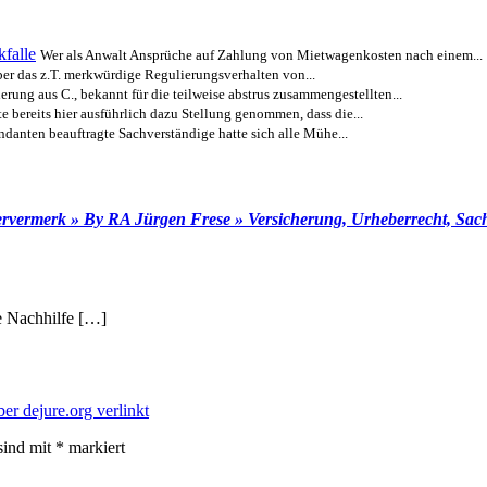
falle
Wer als Anwalt Ansprüche auf Zahlung von Mietwagenkosten nach einem...
über das z.T. merkwürdige Regulierungsverhalten von...
erung aus C., bekannt für die teilweise abstrus zusammengestellten...
te bereits hier ausführlich dazu Stellung genommen, dass die...
anten beauftragte Sachverständige hatte sich alle Mühe...
rmerk » By RA Jürgen Frese » Versicherung, Urheberrecht, Sachve
e Nachhilfe […]
ber dejure.org verlinkt
sind mit
*
markiert