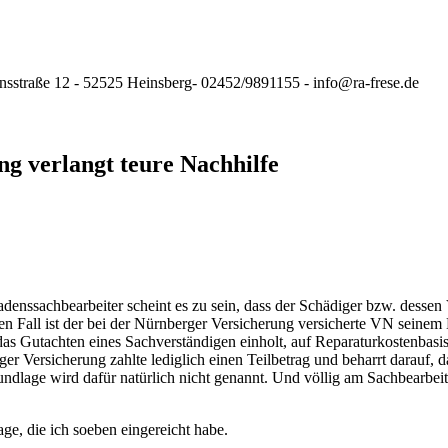
nsstraße 12 - 52525 Heinsberg- 02452/9891155 - info@ra-frese.de
g verlangt teure Nachhilfe
adenssachbearbeiter scheint es zu sein, dass der Schädiger bzw. dessen
en Fall ist der bei der Nürnberger Versicherung versicherte VN seinem
das Gutachten eines Sachverständigen einholt, auf Reparaturkostenbasis
er Versicherung zahlte lediglich einen Teilbetrag und beharrt darauf,
undlage wird dafür natürlich nicht genannt. Und völlig am Sachbearbei
ge, die ich soeben eingereicht habe.