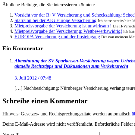
Ähnliche Beiträge, die Sie interessieren könnten:
Vorsicht vor der R+V Versicherung und Scheckzahlung: Scheck
Starrsinn bei der AIG Europe Versicherung
Ich hatte bereits hier 
Mietpreisvorgabe der Versicherung ist unwirksam !
Die H-Versich
Mietpreisvorgabe der Versicherung: Wettbewerbswidrig!
Ich hat
EUROPA Versicherung und der Posteingang
Der von meinem Mand
Ein Kommentar
Abmahnung der SV Sparkassen-Versicherung wegen Urheberve
aktuelle Rechtstipps und Diskussionen zum Verkehrsrecht
3. Juli 2012 / 07:48
[…] Nachbesichtigung: Nürnberger Versicherung verlangt teur
Schreibe einen Kommentar
Hinweis: Gesetzes- und Rechtsprechungszitate werden automatisch
ü
Deine E-Mail-Adresse wird nicht veröffentlicht.
Erforderliche Felder 
Name
*