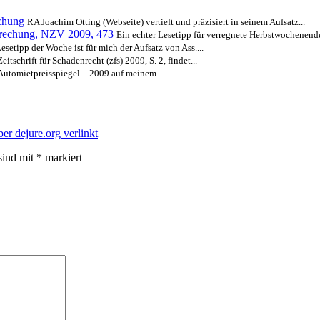
uchung
RA Joachim Otting (Webseite) vertieft und präzisiert in seinem Aufsatz...
prechung, NZV 2009, 473
Ein echter Lesetipp für verregnete Herbstwochenenden
esetipp der Woche ist für mich der Aufsatz von Ass....
Zeitschrift für Schadenrecht (zfs) 2009, S. 2, findet...
Automietpreisspiegel – 2009 auf meinem...
ber dejure.org verlinkt
sind mit
*
markiert