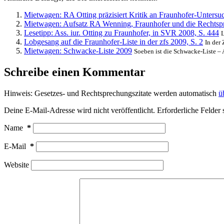
Mietwagen: RA Otting präzisiert Kritik an Fraunhofer-Unters
Mietwagen: Aufsatz RA Wenning, Fraunhofer und die Rechts
Lesetipp: Ass. iur. Otting zu Fraunhofer, in SVR 2008, S. 444
L
Lobgesang auf die Fraunhofer-Liste in der zfs 2009, S. 2
In der 
Mietwagen: Schwacke-Liste 2009
Soeben ist die Schwacke-Liste – 
Schreibe einen Kommentar
Hinweis: Gesetzes- und Rechtsprechungszitate werden automatisch
ü
Deine E-Mail-Adresse wird nicht veröffentlicht.
Erforderliche Felder 
Name
*
E-Mail
*
Website