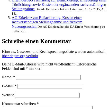
Urteil des AG Heinsberg zur Beilackierung, Erneuerung einer
Türdichtung sowie Kosten der ergänzenden sachverständigen
Stellungnahme
Das AG Heinsberg hat mit Urteil vom 16.12.2015, Az.
18...
AG Erkelenz zur Beilackierung, Kosten einer
sachverständigen Stellungnahme und fiktivem
Nutzungsausfall
Das AG Erkelenz hat die DA Direkt Versicherung zu
restlichem...
Schreibe einen Kommentar
Hinweis: Gesetzes- und Rechtsprechungszitate werden automatisch
über dejure.org verlinkt
Deine E-Mail-Adresse wird nicht veröffentlicht.
Erforderliche
Felder sind mit
*
markiert
Name
*
E-Mail
*
Website
Kommentar schreiben
*