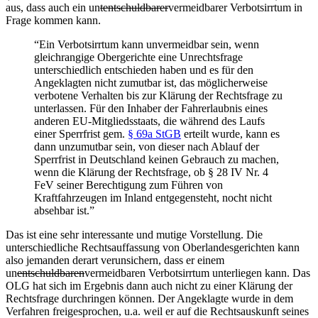
aus, dass auch ein un
tentschuldbarer
vermeidbarer Verbotsirrtum in
Frage kommen kann.
“Ein Verbotsirrtum kann unvermeidbar sein, wenn
gleichrangige Obergerichte eine Unrechtsfrage
unterschiedlich entschieden haben und es für den
Angeklagten nicht zumutbar ist, das möglicherweise
verbotene Verhalten bis zur Klärung der Rechtsfrage zu
unterlassen. Für den Inhaber der Fahrerlaubnis eines
anderen EU-Mitgliedsstaats, die während des Laufs
einer Sperrfrist gem.
§ 69a StGB
erteilt wurde, kann es
dann unzumutbar sein, von dieser nach Ablauf der
Sperrfrist in Deutschland keinen Gebrauch zu machen,
wenn die Klärung der Rechtsfrage, ob § 28 IV Nr. 4
FeV seiner Berechtigung zum Führen von
Kraftfahrzeugen im Inland entgegensteht, nocht nicht
absehbar ist.”
Das ist eine sehr interessante und mutige Vorstellung. Die
unterschiedliche Rechtsauffassung von Oberlandesgerichten kann
also jemanden derart verunsichern, dass er einem
un
entschuldbaren
vermeidbaren Verbotsirrtum unterliegen kann. Das
OLG hat sich im Ergebnis dann auch nicht zu einer Klärung der
Rechtsfrage durchringen können. Der Angeklagte wurde in dem
Verfahren freigesprochen, u.a. weil er auf die Rechtsauskunft seines