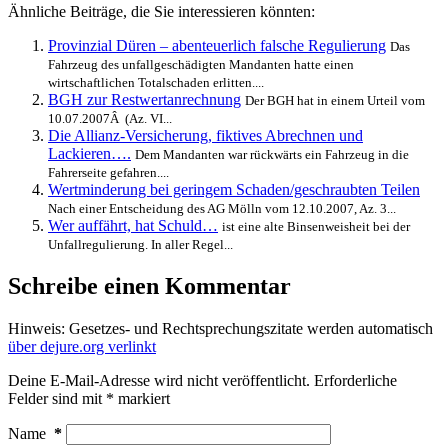
Ähnliche Beiträge, die Sie interessieren könnten:
Provinzial Düren – abenteuerlich falsche Regulierung
Das
Fahrzeug des unfallgeschädigten Mandanten hatte einen
wirtschaftlichen Totalschaden erlitten....
BGH zur Restwertanrechnung
Der BGH hat in einem Urteil vom
10.07.2007Â (Az. VI...
Die Allianz-Versicherung, fiktives Abrechnen und
Lackieren….
Dem Mandanten war rückwärts ein Fahrzeug in die
Fahrerseite gefahren....
Wertminderung bei geringem Schaden/geschraubten Teilen
Nach einer Entscheidung des AG Mölln vom 12.10.2007, Az. 3...
Wer auffährt, hat Schuld…
ist eine alte Binsenweisheit bei der
Unfallregulierung. In aller Regel...
Schreibe einen Kommentar
Hinweis: Gesetzes- und Rechtsprechungszitate werden automatisch
über dejure.org verlinkt
Deine E-Mail-Adresse wird nicht veröffentlicht.
Erforderliche
Felder sind mit
*
markiert
Name
*