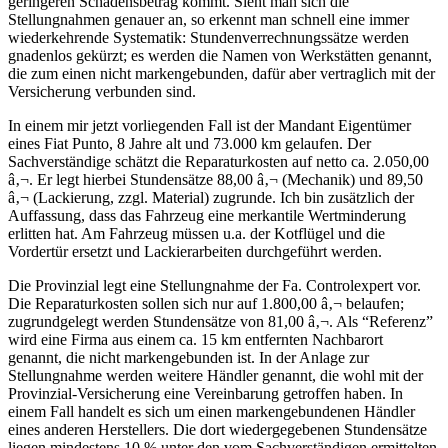
geringeren Schadensbetrag kommt. Sieht man sich die
Stellungnahmen genauer an, so erkennt man schnell eine immer
wiederkehrende Systematik: Stundenverrechnungssätze werden
gnadenlos gekürzt; es werden die Namen von Werkstätten genannt,
die zum einen nicht markengebunden, dafür aber vertraglich mit der
Versicherung verbunden sind.
In einem mir jetzt vorliegenden Fall ist der Mandant Eigentümer
eines Fiat Punto, 8 Jahre alt und 73.000 km gelaufen. Der
Sachverständige schätzt die Reparaturkosten auf netto ca. 2.050,00
â‚¬. Er legt hierbei Stundensätze 88,00 â‚¬ (Mechanik) und 89,50
â‚¬ (Lackierung, zzgl. Material) zugrunde. Ich bin zusätzlich der
Auffassung, dass das Fahrzeug eine merkantile Wertminderung
erlitten hat. Am Fahrzeug müssen u.a. der Kotflügel und die
Vordertür ersetzt und Lackierarbeiten durchgeführt werden.
Die Provinzial legt eine Stellungnahme der Fa. Controlexpert vor.
Die Reparaturkosten sollen sich nur auf 1.800,00 â‚¬ belaufen;
zugrundgelegt werden Stundensätze von 81,00 â‚¬. Als “Referenz”
wird eine Firma aus einem ca. 15 km entfernten Nachbarort
genannt, die nicht markengebunden ist. In der Anlage zur
Stellungnahme werden weitere Händler genannt, die wohl mit der
Provinzial-Versicherung eine Vereinbarung getroffen haben. In
einem Fall handelt es sich um einen markengebundenen Händler
eines anderen Herstellers. Die dort wiedergegebenen Stundensätze
liegen mindestens 10 % unter den vom Sachverständigen ermittelten