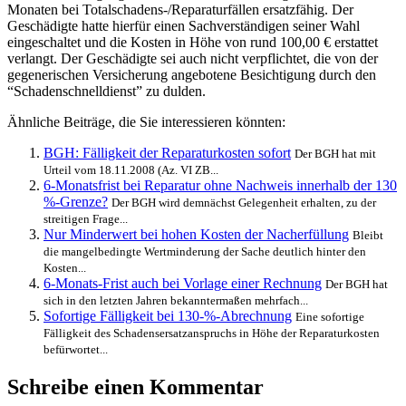
Monaten bei Totalschadens-/Reparaturfällen ersatzfähig. Der
Geschädigte hatte hierfür einen Sachverständigen seiner Wahl
eingeschaltet und die Kosten in Höhe von rund 100,00 € erstattet
verlangt. Der Geschädigte sei auch nicht verpflichtet, die von der
gegenerischen Versicherung angebotene Besichtigung durch den
“Schadenschnelldienst” zu dulden.
Ähnliche Beiträge, die Sie interessieren könnten:
BGH: Fälligkeit der Reparaturkosten sofort
Der BGH hat mit
Urteil vom 18.11.2008 (Az. VI ZB...
6-Monatsfrist bei Reparatur ohne Nachweis innerhalb der 130
%-Grenze?
Der BGH wird demnächst Gelegenheit erhalten, zu der
streitigen Frage...
Nur Minderwert bei hohen Kosten der Nacherfüllung
Bleibt
die mangelbedingte Wertminderung der Sache deutlich hinter den
Kosten...
6-Monats-Frist auch bei Vorlage einer Rechnung
Der BGH hat
sich in den letzten Jahren bekanntermaßen mehrfach...
Sofortige Fälligkeit bei 130-%-Abrechnung
Eine sofortige
Fälligkeit des Schadensersatzanspruchs in Höhe der Reparaturkosten
befürwortet...
Schreibe einen Kommentar