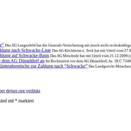
e”
Das AG Langenfeld hat die Generali-Versicherung mit (noch nicht rechtskräftiger
ahlung nach Schwacke-Liste
Das AG Kirchheim u. Teck hat mit Urteil vom 27.0
hlung auf Schwacke-Basis
Das AG Meschede hat mit Urteil vom 21.12.2009 (Az
r dem AG Düsseldorf an
Im Rechtsstreit vor dem AG Düsseldorf, Az. 58 C 7349/
ürttembergische zur Zahlung nach “Schwacke”
Das Landgericht Mönchengl
ber dejure.org verlinkt
sind mit
*
markiert