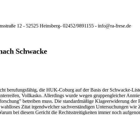
nsstraße 12 - 52525 Heinsberg- 02452/9891155 - info@ra-frese.de
nach Schwacke
icht berufungsfähig, die HUK-Coburg auf der Basis der Schwacke-Liste
nterreifen, Vollkasko. Allerdings wurde wegen gruppengleicher Anmi
tforschung” betreiben muss. Die standardmäßige Klageerwiderung der
ahlloses Zitat irgendwelcher sachverständigen Untersuchungen wie Zin
Warum bei diesem Gericht die Rechtsstreitigkeiten immer noch aufgenom