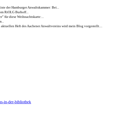
liste der Hamburger Anwaltskammer: Bei...
vom RiOLG Burhoff...
 für diese Weihnachtskarte:...
...
 aktuellen Heft des Aachener Anwaltvereins wird mein Blog vorgestellt....
s-in-der-bibliothek