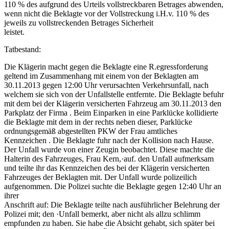
110 % des aufgrund des Urteils vollstreckbaren Betrages abwenden,
wenn nicht die Beklagte vor der Vollstreckung i.H.v. 110 % des
jeweils zu vollstreckenden Betrages Sicherheit
leistet.
Tatbestand:
Die Klägerin macht gegen die Beklagte eine R.egressforderung
geltend im Zusammenhang mit einem von der Beklagten am
30.11.2013 gegen 12:00 Uhr verursachten Verkehrsunfall, nach
welchem sie sich von der Unfallstelle entfernte. Die Beklagte befuhr
mit dem bei der Klägerin versicherten Fahrzeug am 30.11.2013 den
Parkplatz der Firma . Beim Einparken in eine Parklücke kollidierte
die Beklagte mit dem in der rechts neben dieser, Parklücke
ordnungsgemäß abgestellten PKW der Frau amtliches
Kennzeichen . Die Beklagte fuhr nach der Kollision nach Hause.
Der Unfall wurde von einer Zeugin beobachtet. Diese machte die
Halterin des Fahrzeuges, Frau Kern,·auf. den Unfall aufmerksam
und teilte ihr das Kennzeichen des bei der Klägerin versicherten
Fahrzeuges der Beklagten mit. Der Unfall wurde polizeilich
aufgenommen. Die Polizei suchte die Beklagte gegen 12:40 Uhr an
ihrer
Anschrift auf: Die Beklagte teilte nach ausführlicher Belehrung der
Polizei mit; den ·Unfall bemerkt, aber nicht als allzu schlimm
empfunden zu haben. Sie habe die Absicht gehabt, sich später bei