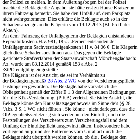
der Polizei zu melden. In dem Äußerungsbogen bei der Polizei
machte die Beklagte die Angabe, sie hätte erst zu Hause Kratzer an
ihrem Fahrzeug bemerkt. Sie habe den Unfall auf. dem Parkplatz
nicht wahrgenommen: Dies erklärte die Beklagte auch so in der
Schadensanzeige an die Klägerin vom 19.12.2013 (BI. 65 ff. der
Akte.n).
An dem· Fahrzeug der Unfallgegnerin der Beklagten entstandenen
Reparaturkosten i.H.v. 981, 18 € . .Ferner’ entstanden der
Unfallgegnerin Sachverständigenkosten i.H.v. 84,06 €. Die Klägerin
glich diese Schadenspositionen aus. Das gegen die Beklagte
g.erichtete Strafverfahren der Staatsanwaltschaft Mönchengladbach:
Az. wurde am 08.12.2014 gemäß§ 153 a Abs. 2
·StPO endgültig eingestellt.·
Die Klägerin ist der Ansicht, sie sei im Verhältnis zu
der.Beklagten.gemäß
§ 28 Abs. 2 WG
von der Versicherungspflicht
l~istungsfrei geworden. Die Beklagte.habe vorsätzlich die
Obliegenheit gemäß der Ziffer E 1.3 der Allgemeinen Bedingungen
für· die Kfz -Versicherung:.(P;KB) verletzt. Sie istder Ansicht, die
Beklagte könne den Kausalitätsgegenbeweis im Sinne de’s §§ 28
‘Abs. 3 S. 1 WG nicht führen·. Sie könne · nicht darlegen, dass die
Ob!iegenheitsverletzu~g sich weder auf den Eintritt’, noch die
Feststellungen des Versicherers zum Versicherungsfall und dem
Umfang der Eintrittspflicht ausgewirkt hätten. Insbesondere habe
vorliegend aufgrund des Entfernens vom Unfallort durch die
Beklagte nicht überprüft werden können, ob die . Beklagte den