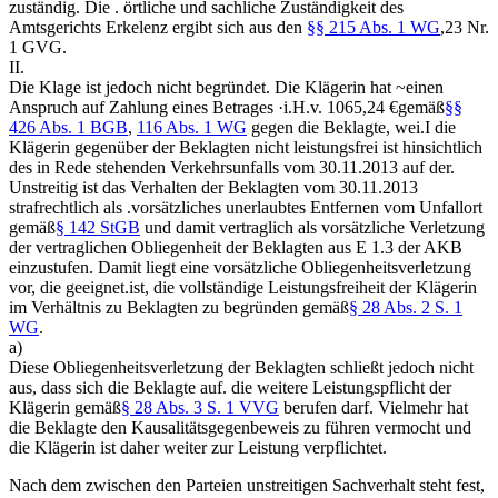
zuständig. Die . örtliche und sachliche Zuständigkeit des
Amtsgerichts Erkelenz ergibt sich aus den
§§ 215 Abs. 1 WG
,23 Nr.
1 GVG.
II.
Die Klage ist jedoch nicht begründet. Die Klägerin hat ~einen
Anspruch auf Zahlung eines Betrages ·i.H.v. 1065,24 €gemäß
§§
426 Abs. 1 BGB
,
116 Abs. 1 WG
gegen die Beklagte, wei.I die
Klägerin gegenüber der Beklagten nicht leistungsfrei ist hinsichtlich
des in Rede stehenden Verkehrsunfalls vom 30.11.2013 auf der.
Unstreitig ist das Verhalten der Beklagten vom 30.11.2013
strafrechtlich als .vorsätzliches unerlaubtes Entfernen vom Unfallort
gemäß
§ 142 StGB
und damit vertraglich als vorsätzliche Verletzung
der vertraglichen Obliegenheit der Beklagten aus E 1.3 der AKB
einzustufen. Damit liegt eine vorsätzliche Obliegenheitsverletzung
vor, die geeignet.ist, die vollständige Leistungsfreiheit der Klägerin
im Verhältnis zu Beklagten zu begründen gemäß
§ 28 Abs. 2 S. 1
WG
.
a)
Diese Obliegenheitsverletzung der Beklagten schließt jedoch nicht
aus, dass sich die Beklagte auf. die weitere Leistungspflicht der
Klägerin gemäß
§ 28 Abs. 3 S. 1 VVG
berufen darf. Vielmehr hat
die Beklagte den Kausalitätsgegenbeweis zu führen vermocht und
die Klägerin ist daher weiter zur Leistung verpflichtet.
Nach dem zwischen den Parteien unstreitigen Sachverhalt steht fest,