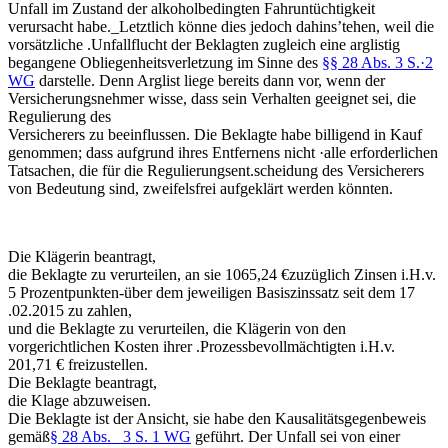
Unfall im Zustand der alkoholbedingten Fahruntüchtigkeit
verursacht habe._Letztlich könne dies jedoch dahins’tehen, weil die
vorsätzliche .Unfallflucht der Beklagten zugleich eine arglistig
begangene Obliegenheitsverletzung im Sinne des
§§ 28 Abs. 3 S.·2
WG
darstelle. Denn Arglist liege bereits dann vor, wenn der
Versicherungsnehmer wisse, dass sein Verhalten geeignet sei, die
Regulierung des
Versicherers zu beeinflussen. Die Beklagte habe billigend in Kauf
genommen; dass aufgrund ihres Entfernens nicht ·alle erforderlichen
Tatsachen, die für die Regulierungsent.scheidung des Versicherers
von Bedeutung sind, zweifelsfrei aufgeklärt werden könnten.
Die Klägerin beantragt,
die Beklagte zu verurteilen, an sie 1065,24 €zuzüglich Zinsen i.H.v.
5 Prozentpunkten-über dem jeweiligen Basiszinssatz seit dem 17
.02.2015 zu zahlen,
und die Beklagte zu verurteilen, die Klägerin von den
vorgerichtlichen Kosten ihrer .Prozessbevollmächtigten i.H.v.
201,71 € freizustellen.
Die Beklagte beantragt,
die Klage abzuweisen.
Die Beklagte ist der Ansicht, sie habe den Kausalitätsgegenbeweis
gemäß
§ 28 Abs. _3 S. 1 WG
geführt. Der Unfall sei von einer