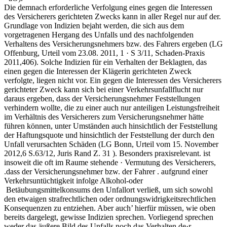
Die demnach erforderliche Verfolgung eines gegen die Interessen
des Versicherers gerichteten Zwecks kann in aller Regel nur auf der.
Grundlage von Indizien bejaht werden, die sich aus dem
vorgetragenen Hergang des Unfalls und des nachfolgenden
Verhaltens des Versicherungsnehmers bzw. des Fahrers ergeben (LG
Offenburg, Urteil vom 23.08. 2011, 1 · S 3/11, Schaden-Praxis
2011,406). Solche Indizien für ein Verhalten der Beklagten, das
einen gegen die Interessen der Klägerin gerichteten Zweck
verfolgte, liegen nicht vor. Ein gegen die Interessen des Versicherers
gerichteter Zweck kann sich bei einer Verkehrsunfallflucht nur
daraus ergeben, dass der Versicherungsnehmer Feststellungen
verhindern wollte, die zu einer auch nur anteiligen Leistungsfreiheit
im Verhältnis des Versicherers zum Versicherungsnehmer hätte
führen können, unter Umständen auch hinsichtlich der Feststellung
der Haftungsquote und hinsichtlich der Feststellung der durch den
Unfall verursachten Schäden (LG Bonn, Urteil vom 15. November
2012,6 S.63/12, Juris Rand Z. 31 ). Besonders praxisrelevant. ist
insoweit die oft im Raume stehende · Vermutung des Versicherers,
.dass der Versicherungsnehmer bzw. der Fahrer . aufgrund einer
Verkehrsuntüchtigkeit infolge Alkohol-oder
Betäubungsmittelkonsums den Unfallort verließ, um sich sowohl
den etwaigen strafrechtlichen oder ordnungswidrigkeitsrechtlichen
Konsequenzen zu entziehen. Aber auch’ hierfür müssen, wie oben
bereits dargelegt, gewisse Indizien sprechen. Vorliegend sprechen
weder das äußere Bild des Unfalls noch das Verhalten de·r