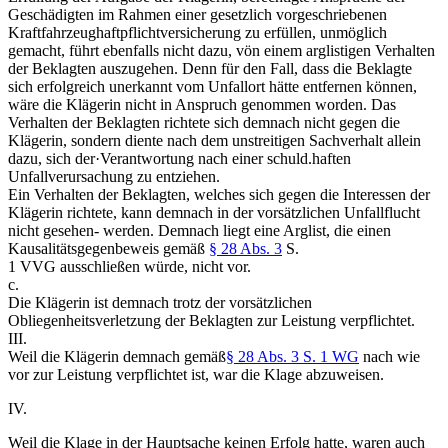
Geschädigten im Rahmen einer gesetzlich vorgeschriebenen
Kraftfahrzeughaftpflichtversicherung zu erfüllen, unmöglich
gemacht, führt ebenfalls nicht dazu, vön einem arglistigen Verhalten
der Beklagten auszugehen. Denn für den Fall, dass die Beklagte
sich erfolgreich unerkannt vom Unfallort hätte entfernen können,
wäre die Klägerin nicht in Anspruch genommen worden. Das
Verhalten der Beklagten richtete sich demnach nicht gegen die
Klägerin, sondern diente nach dem unstreitigen Sachverhalt allein
dazu, sich der·Verantwortung nach einer schuld.haften
Unfallverursachung zu entziehen.
Ein Verhalten der Beklagten, welches sich gegen die Interessen der
Klägerin richtete, kann demnach in der vorsätzlichen Unfallflucht
nicht gesehen- werden. Demnach liegt eine Arglist, die einen
Kausalitätsgegenbeweis gemäß
§ 28 Abs. 3
S.
1 VVG ausschließen würde, nicht vor.
c.
Die Klägerin ist demnach trotz der vorsätzlichen
Obliegenheitsverletzung der Beklagten zur Leistung verpflichtet.
III.
Weil die Klägerin demnach gemäß
§ 28 Abs. 3 S. 1 WG
nach wie
vor zur Leistung verpflichtet ist, war die Klage abzuweisen.
IV.
Weil die Klage in der Hauptsache keinen Erfolg hatte, waren auch