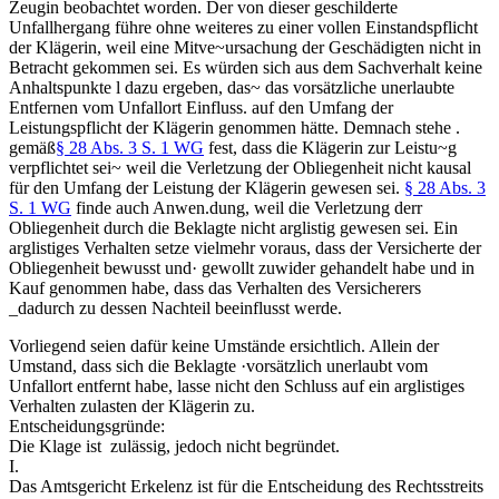
Zeugin beobachtet worden. Der von dieser geschilderte
Unfallhergang führe ohne weiteres zu einer vollen Einstandspflicht
der Klägerin, weil eine Mitve~ursachung der Geschädigten nicht in
Betracht gekommen sei. Es würden sich aus dem Sachverhalt keine
Anhaltspunkte l dazu ergeben, das~ das vorsätzliche unerlaubte
Entfernen vom Unfallort Einfluss. auf den Umfang der
Leistungspflicht der Klägerin genommen hätte. Demnach stehe .
gemäß
§ 28 Abs. 3 S. 1 WG
fest, dass die Klägerin zur Leistu~g
verpflichtet sei~ weil die Verletzung der Obliegenheit nicht kausal
für den Umfang der Leistung der Klägerin gewesen sei.
§ 28 Abs. 3
S. 1 WG
finde auch Anwen.dung, weil die Verletzung derr
Obliegenheit durch die Beklagte nicht arglistig gewesen sei. Ein
arglistiges Verhalten setze vielmehr voraus, dass der Versicherte der
Obliegenheit bewusst und· gewollt zuwider gehandelt habe und in
Kauf genommen habe, dass das Verhalten des Versicherers
_dadurch zu dessen Nachteil beeinflusst werde.
Vorliegend seien dafür keine Umstände ersichtlich. Allein der
Umstand, dass sich die Beklagte ·vorsätzlich unerlaubt vom
Unfallort entfernt habe, lasse nicht den Schluss auf ein arglistiges
Verhalten zulasten der Klägerin zu.
Entscheidungsgründe:
Die Klage ist zulässig, jedoch nicht begründet.
I.
Das Amtsgericht Erkelenz ist für die Entscheidung des Rechtsstreits