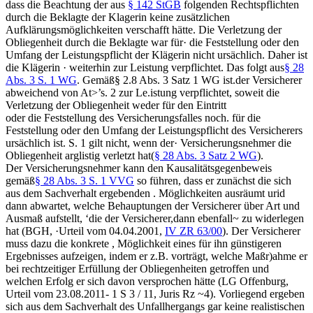
dass die Beachtung der aus
§ 142 StGB
folgenden Rechtspflichten
durch die Beklagte der Klagerin keine zusätzlichen
Aufklärungsmöglichkeiten verschafft hätte. Die Verletzung der
Obliegenheit durch die Beklagte war für· die Feststellung oder den
Umfang der Leistungspflicht der Klägerin nicht ursächlich. Daher ist
die Klägerin · weiterhin zur Leistung verpflichtet. Das folgt aus
§ 28
Abs. 3 S. 1 WG
. Gemäß§ 2.8 Abs. 3 Satz 1 WG ist.der Versicherer
abweichend von At>’s. 2 zur Le.istung verpflichtet, soweit die
Verletzung der Obliegenheit weder für den Eintritt
oder die Feststellung des Versicherungsfalles noch. für die
Feststellung oder den Umfang der Leistungspflicht des Versicherers
ursächlich ist. S. 1 gilt nicht, wenn der· Versicherungsnehmer die
Obliegenheit arglistig verletzt hat(
§ 28 Abs. 3 Satz 2 WG
).
Der Versicherungsnehmer kann den Kausalitätsgegenbeweis
gemäß
§ 28 Abs. 3 S. 1 VVG
so führen, dass er zunächst die sich
aus dem Sachverhalt ergebenden . Möglichkeiten ausräumt urid
dann abwartet, welche Behauptungen der Versicherer über Art und
Ausmaß aufstellt, ‘die der Versicherer,dann ebenfall~ zu widerlegen
hat (BGH, ·Urteil vom 04.04.2001,
IV ZR 63/00
). Der Versicherer
muss dazu die konkrete , Möglichkeit eines für ihn günstigeren
Ergebnisses aufzeigen, indem er z.B. vorträgt, welche Maßr)ahme er
bei rechtzeitiger Erfüllung der Obliegenheiten getroffen und
welchen Erfolg er sich davon versprochen hätte (LG Offenburg,
Urteil vom 23.08.2011- 1 S 3 / 11, Juris Rz ~4). Vorliegend ergeben
sich aus dem Sachverhalt des Unfallhergangs gar keine realistischen