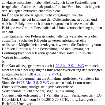
zu Hause aufsuchten, habeh die$bezüglich keine Feststellungen
festgehalten. Andere Anhaltspunkte für eine Verkehrsuntüchtigkeit
der Beklagten existieren ebenfalls nicht.
Im Übrigen hat die Klägerin nicht vorgetragen, welche
Maßnahmen·sie bei Erfüllung der Obliegenheiten. getroffen und
welchen Erfolg diese sich davon versprochen hätte,· wenn’ die
Beklagte vor Ort ihre Personalien als Unfallverursacher ang.eg~ben
und auf
. das Eintreffen der Polizei gewartet hätte. Es wäre aber-wie oben
ausgeführt-Sache der Klägerin gewesen substantiiert eine
realistische Möglichkeit darzulegen, inwieweit die Entfernung vom
Unfallort Einfluss auf die Feststellung und den Umfang der
Leistungspflicht der Klägerin gehabt haben sollte. Ein solcher
Vortrag fehlt indes.
b.
Der Kausalitätsgegenbeweis nach
§ 28 Abs.·3 S. 1 WG
war auch
nicht wegen einer arglistigen Obliegenheitsverletzung der Beklagten
ausgeschlossen (
§ 28 Abs. 3 S. 2 VVG
).
Welche Anforderungen an die Annahme arglistigen Verhaltens im
Sinne des
§§ 28 Abs. 3 S. 2 WG
zu stellen sind, ist umstritten.
Einer Auffassung zufolge stellt jede vorsätzliche
Verkehrsunfallflucht eine arglistige . auf Klärung
Obliegenheitsverletzung il:’.1 Verhältn_is zum Versicherer dar (.LG
Düsseldorf, Urteil vom 18.06.2010-20 S7/10, Juris, Landgericht
Bielefeld, Urteil vorn