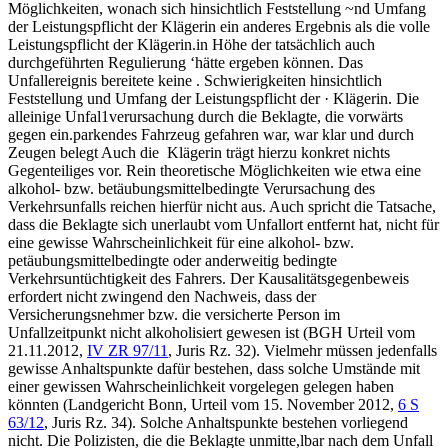
Möglichkeiten, wonach sich hinsichtlich Feststellung ~nd Umfang
der Leistungspflicht der Klägerin ein anderes Ergebnis als die volle
Leistungspflicht der Klägerin.in Höhe der tatsächlich auch
durchgeführten Regulierung ‘hätte ergeben können. Das
Unfallereignis bereitete keine . Schwierigkeiten hinsichtlich
Feststellung und Umfang der Leistungspflicht der · Klägerin. Die
alleinige Unfal1verursachung durch die Beklagte, die vorwärts
gegen ein.parkendes Fahrzeug gefahren war, war klar und durch
Zeugen belegt Auch die Klägerin trägt hierzu konkret nichts
Gegenteiliges vor. Rein theoretische Möglichkeiten wie etwa eine
alkohol- bzw. betäubungsmittelbedingte Verursachung des
Verkehrsunfalls reichen hierfür nicht aus. Auch spricht die Tatsache,
dass die Beklagte sich unerlaubt vom Unfallort entfernt hat, nicht für
eine gewisse Wahrscheinlichkeit für eine alkohol- bzw.
petäubungsmittelbedingte oder anderweitig bedingte
Verkehrsuntüchtigkeit des Fahrers. Der Kausalitätsgegenbeweis
erfordert nicht zwingend den Nachweis, dass der
Versicherungsnehmer bzw. die versicherte Person im
Unfallzeitpunkt nicht alkoholisiert gewesen ist (BGH Urteil vom
21.11.2012,
IV ZR 97/11
, Juris Rz. 32). Vielmehr müssen jedenfalls
gewisse Anhaltspunkte dafür bestehen, dass solche Umstände mit
einer gewissen Wahrscheinlichkeit vorgelegen gelegen haben
könnten (Landgericht Bonn, Urteil vom 15. November 2012,
6 S
63/12
, Juris Rz. 34). Solche Anhaltspunkte bestehen vorliegend
nicht. Die Polizisten, die die Beklagte unmitte,lbar nach dem Unfall