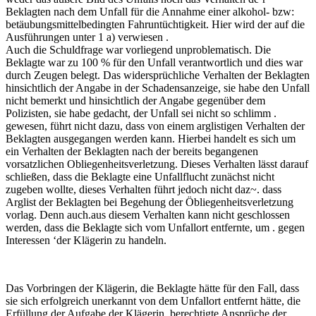
Beklagten nach dem Unfall für die Annahme einer alkohol- bzw:
betäubungsmittelbedingten Fahruntüchtigkeit. Hier wird der auf die
Ausführungen unter 1 a) verwiesen .
Auch die Schuldfrage war vorliegend unproblematisch. Die
Beklagte war zu 100 % für den Unfall verantwortlich und dies war
durch Zeugen belegt. Das widersprüchliche Verhalten der Beklagten
hinsichtlich der Angabe in der Schadensanzeige, sie habe den Unfall
nicht bemerkt und hinsichtlich der Angabe gegenüber dem
Polizisten, sie habe gedacht, der Unfall sei nicht so schlimm .
gewesen, führt nicht dazu, dass von einem arglistigen Verhalten der
Beklagten ausgegangen werden kann. Hierbei handelt es sich um
ein Verhalten der Beklagten nach der bereits begangenen
vorsatzlichen Obliegenheitsverletzung. Dieses Verhalten lässt darauf
schließen, dass die Beklagte eine Unfallflucht zunächst nicht
zugeben wollte, dieses Verhalten führt jedoch nicht daz~. dass
Arglist der Beklagten bei Begehung der Öbliegenheitsverletzung
vorlag. Denn auch.aus diesem Verhalten kann nicht geschlossen
werden, dass die Beklagte sich vom Unfallort entfernte, um . gegen
Interessen ‘der Klägerin zu handeln.
Das Vorbringen der Klägerin, die Beklagte hätte für den Fall, dass
sie sich erfolgreich unerkannt von dem Unfallort entfernt hätte, die
Erfüllung der Aufgabe der Klägerin, berechtigte Ansprüche der