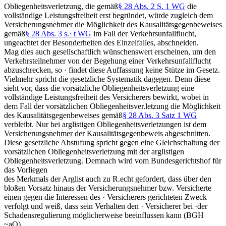
Obliegenheitsverletzung, die gemäß
§ 28 Abs. 2 S. 1 WG
die
vollständige Leistungsfreiheit erst begründet, würde zugleich dem
Versicherungsnehmer die Möglichkeit des Kausalitätsgegenbeweises
gemäß
§ 28 Abs. 3 s.· t WG
im Fall der Verkehrsunfallflucht,
ungeachtet der Besonderheiten des Einzelfalles, abschneiden.
Mag dies auch gesellschaftlich wünschenswert erscheinen, um den
Verkehrsteilnehmer von der Begehung einer Verkehrsunfallflucht
abzuschrecken, so · findet diese Auffassung keine Stütze im Gesetz.
Vielmehr spricht die gesetzliche Systematik dagegen. Denn diese
sieht vor, dass die vorsätzliche Obliegenheitsverletzung eine
vollständige Leistungsfreiheit des Versicherers bewirkt, wobei in
dem Fall der vorsätzlichen Obliegenheitsver.letzung die Möglichkeit
des Kausalitätsgegenbeweises gemäß
§ 28 Abs. 3 Satz 1 WG
verbleibt. Nur bei arglistigen Obliegenheitsverletzungen ist dem
Versicherungsnehmer der Kausalitätsgegenbeweis abgeschnitten.
Diese gesetzliche Abstufung spricht gegen eine Gleichschaltung der
vorsätzlichen Obliegenheitsverletzung mit der arglistigen
Obliegenheitsverletzung. Demnach wird vom Bundesgerichtshof für
das Vorliegen
des Merkmals der Arglist auch zu R.echt gefordert, dass über den
bloßen Vorsatz hinaus der Versicherungsnehmer bzw. Versicherte
einen gegen die Interessen des · Versicherers gerichteten Zweck
verfolgt und weiß, dass sein Verhalten den · Versicherer bei ·der
Schadensregulierung möglicherweise beeinflussen kann (BGH
~aO).