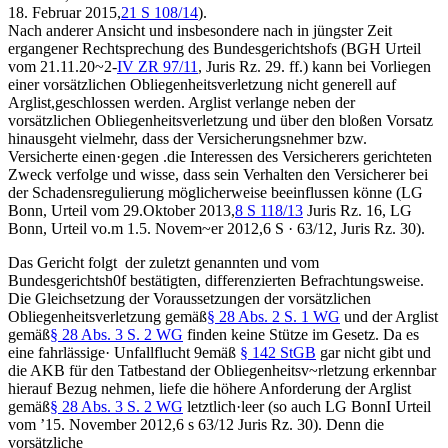
18. Februar 2015,
21 S 108/14
).
Nach anderer Ansicht und insbesondere nach in jüngster Zeit
ergangener Rechtsprechung des Bundesgerichtshofs (BGH Urteil
vom 21.11.20~2-
IV ZR 97/11
, Juris Rz. 29. ff.) kann bei Vorliegen
einer vorsätzlichen Obliegenheitsverletzung nicht generell auf
Arglist,geschlossen werden. Arglist verlange neben der
vorsätzlichen Obliegenheitsverletzung und über den bloßen Vorsatz
hinausgeht vielmehr, dass der Versicherungsnehmer bzw.
Versicherte einen·gegen .die Interessen des Versicherers gerichteten
Zweck verfolge und wisse, dass sein Verhalten den Versicherer bei
der Schadensregulierung möglicherweise beeinflussen könne (LG
Bonn, Urteil vom 29.Oktober 2013,
8 S 118/13
Juris Rz. 16, LG
Bonn, Urteil vo.m 1.5. Novem~er 2012,6 S · 63/12, Juris Rz. 30).
Das Gericht folgt der zuletzt genannten und vom
Bundesgerichtsh0f bestätigten, differenzierten Befrachtungsweise.
Die Gleichsetzung der Voraussetzungen der vorsätzlichen
Obliegenheitsverletzung gemäß
§ 28 Abs. 2 S. 1 WG
und der Arglist
gemäß
§ 28 Abs. 3 S. 2 WG
finden keine Stütze im Gesetz. Da es
eine fahrlässige· Unfallflucht 9emäß
§ 142 StGB
gar nicht gibt und
die AKB für den Tatbestand der Obliegenheitsv~rletzung erkennbar
hierauf Bezug nehmen, liefe die höhere Anforderung der Arglist
gemäß
§ 28 Abs. 3 S. 2 WG
letztlich·leer (so auch LG BonnI Urteil
vom ’15. November 2012,6 s 63/12 Juris Rz. 30). Denn die
vorsätzliche