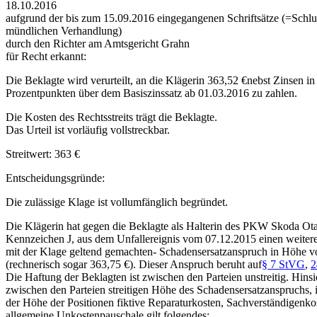
18.10.2016
aufgrund der bis zum 15.09.2016 eingegangenen Schriftsätze (=Schlu
mündlichen Verhandlung)
durch den Richter am Amtsgericht Grahn
für Recht erkannt:
Die Beklagte wird verurteilt, an die Klägerin 363,52 €nebst Zinsen i
Prozentpunkten über dem Basiszinssatz ab 01.03.2016 zu zahlen.
Die Kosten des Rechtsstreits trägt die Beklagte.
Das Urteil ist vorläufig vollstreckbar.
Streitwert: 363 €
Entscheidungsgründe:
Die zulässige Klage ist vollumfänglich begründet.
Die Klägerin hat gegen die Beklagte als Halterin des PKW Skoda Ota
Kennzeichen J, aus dem Unfallereignis vom 07.12.2015 einen weiter
mit der Klage geltend gemachten- Schadensersatzanspruch in Höhe v
(rechnerisch sogar 363,75 €). Dieser Anspruch beruht auf
§ 7 StVG
,
2
Die Haftung der Beklagten ist zwischen den Parteien unstreitig. Hinsi
zwischen den Parteien streitigen Höhe des Schadensersatzanspruchs,
der Höhe der Positionen fiktive Reparaturkosten, Sachverständigenko
allgemeine Unkostenpauschale gilt folgendes: