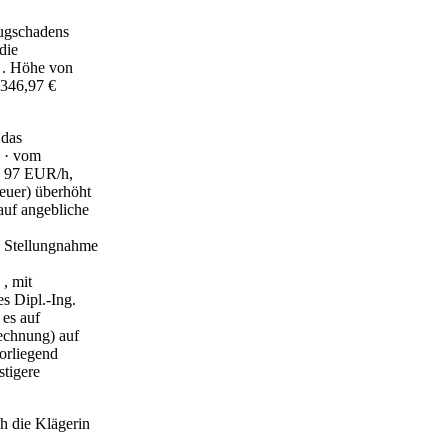
eugschadens
die
n . Höhe von
n 346,97 €
 das
g · vom
e 97 EUR/h,
teuer) überhöht
auf angebliche
en Stellungnahme
 , mit
s Dipl.-Ing.
es auf
rechnung) auf
vorliegend
stigere
h die Klägerin