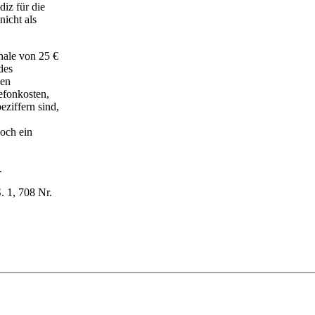
diz für die
nicht als
hale von 25 €
des
den
efonkosten,
eziffern sind,
noch ein
.
. 1, 708 Nr.