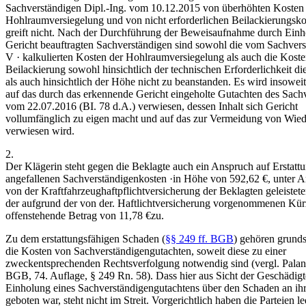
Sachverständigen Dipl.-Ing. vom 10.12.2015 von überhöhten Kosten 
Hohlraumversiegelung und von nicht erforderlichen Beilackierungsko
greift nicht. Nach der Durchführung der Beweisaufnahme durch Ein
Gericht beauftragten Sachverständigen sind sowohl die vom Sachvers
V · kalkulierten Kosten der Hohlraumversiegelung als auch die Koste
Beilackierung sowohl hinsichtlich der technischen Erforderlichkeit 
als auch hinsichtlich der Höhe nicht zu beanstanden. Es wird insowei
auf das durch das erkennende Gericht eingeholte Gutachten des Sach
vom 22.07.2016 (BI. 78 d.A.) verwiesen, dessen Inhalt sich Gericht
vollumfänglich zu eigen macht und auf das zur Vermeidung von Wie
verwiesen wird.
2.
Der Klägerin steht gegen die Beklagte auch ein Anspruch auf Erstatt
angefallenen Sachverständigenkosten ·in Höhe von 592,62 €, unter 
von der Kraftfahrzeughaftpflichtversicherung der Beklagten geleistet
der aufgrund der von der. Haftlichtversicherung vorgenommenen Kü
offenstehende Betrag von 11,78 €zu.
Zu dem erstattungsfähigen Schaden (
§§ 249 ff. BGB
) gehören grunds
die Kosten von Sachverständigengutachten, soweit diese zu einer
zweckentsprechenden Rechtsverfolgung notwendig sind (vergl. Pala
BGB, 74. Auflage, § 249 Rn. 58). Dass hier aus Sicht der Geschädigt
Einholung eines Sachverständigengutachtens über den Schaden an 
geboten war, steht nicht im Streit. Vorgerichtlich haben die Parteien 