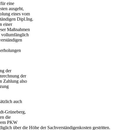
für eine
sten ausgeht,
holung eines vom
tändigen Dipl.Ing.
n einer
dieser Maßnahmen
t vollumfänglich
verständigen
derholungen
ung der
Anrechnung der
en Zahlung also
rzung
ätzlich auch
ndt-Grüneberg,
en die
ihrem PKW
lediglich über die Höhe der Sachverständigenkosten gestritten.