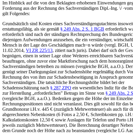
Im Hinblick auf die von den Beklagten erhobenen Einwendungen geg
Forderung aus der Rechnung des Sachverständigen Dipl.-Ing. \/ ·vo
gilt Folgendes:
Grundsätzlich sind Kosten eines Sachverständigengutachtens insowei
erstattungsfähig, als sie gemäß
§ 249 Abs. 2 S. 1 BGB
erforderlich w
erforderlich sind nach der ständigen Rechtsprechung des Bundesgeric
diejenigen Aufwendungen anzusehen, die ein verständiger, wirtschaft
Mensch in der Lage des Geschädigten mach~n würde (vergl. BGH, U
11.02.2014,
VI ZR 225/13
, zitiert nach juris). Dabei darf sich der G
begnügen, einen in seiner Lage ohne Weiteres erreichbaren Sachvers
beauftragen, ohne zuvor eine Marktforschung nach dem honorargünst
Sachverständigen betreiben zu müssen (vergleiche BGH, a.a.O.). De
genügt seiner Darlegungslast zur Schadenshöhe regelmäßig durch Vor
Rechnung des von ihm zur Schadensbeseitigung in Anspruch geno
Sachverständigen. Die tatsächliche Rechnungshöhe bildet bei der
Schadensschätzung nach
§ 287 ZPO
ein wesentliches Indiz für die 
zur Herstellung „erforderlichen” Betrags im Sinne von
§ 249 Abs. 2 
(vergleiche BGH, a.a.O.). Bedenken gegen die Höhe der im Einzelne
Rechnungspositionen sind nicht veranlasst. Dies gilt sowohl für das b
Grundhonorar i.H.v. 445 € (zuzüglich Mehrwertsteuer) als auch für d
abgerechneten Nebenkosten (6 Fotos a 2,50 €, Schreibkosten pp. i.H.v
Kalkulationskosten 12,50 € sowie Auslagen für Telefon und Porto i.H.
jeweils zuzüglich Mehrwertsteuer). Die Berechnung derartiger Neben
dem Grunde noch der Höhe nach zu beanstanden (vergleiche LG Aac