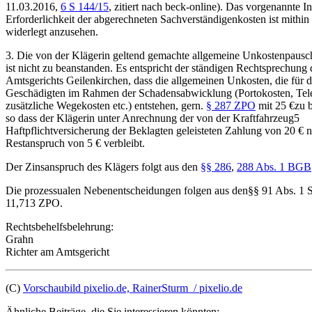
11.03.2016,
6 S 144/15
, zitiert nach beck-online). Das vorgenannte In
Erforderlichkeit der abgerechneten Sachverständigenkosten ist mithin 
widerlegt anzusehen.
3. Die von der Klägerin geltend gemachte allgemeine Unkostenpausc
ist nicht zu beanstanden. Es entspricht der ständigen Rechtsprechung 
Amtsgerichts Geilenkirchen, dass die allgemeinen Unkosten, die für 
Geschädigten im Rahmen der Schadensabwicklung (Portokosten, Tel
zusätzliche Wegekosten etc.) entstehen, gern.
§ 287 ZPO
mit 25 €zu b
so dass der Klägerin unter Anrechnung der von der Kraftfahrzeug5
Haftpflichtversicherung der Beklagten geleisteten Zahlung von 20 € 
Restanspruch von 5 € verbleibt.
Der Zinsanspruch des Klägers folgt aus den
§§ 286
,
288 Abs. 1 BGB
Die prozessualen Nebenentscheidungen folgen aus den§§ 91 Abs. 1 S
11,713 ZPO.
Rechtsbehelfsbelehrung:
Grahn
Richter am Amtsgericht
(C)
Vorschaubild pixelio.de, RainerSturm / pixelio.de
Ähnliche Beiträge, die Sie interessieren könnten: