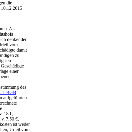
en die
m 10.12.2015
t
aren. Als
htshofs
lich denkender
rteil vom
eschädigte damit
tändigen zu
igsten
r Geschädigte
lage einer
mmenen
Bestimmung des
S. 1 BGB
n aufgeführten
erechnete
ie
. 18 €,
v. 7,50 €,
kosten ist weder
hen, Urteil vom