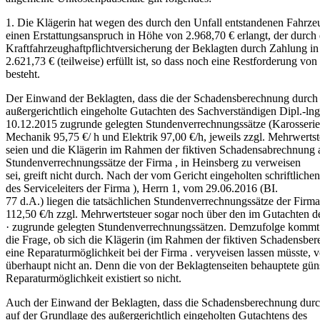
1. Die Klägerin hat wegen des durch den Unfall entstandenen Fahrz
einen Erstattungsanspruch in Höhe von 2.968,70 € erlangt, der durch 
Kraftfahrzeughaftpflichtversicherung der Beklagten durch Zahlung i
2.621,73 € (teilweise) erfüllt ist, so dass noch eine Restforderung vo
besteht.
Der Einwand der Beklagten, dass die der Schadensberechnung durch
außergerichtlich eingeholte Gutachten des Sachverständigen Dipl.-ln
10.12.2015 zugrunde gelegten Stundenverrechnungssätze (Karosseri
Mechanik 95,75 €/ h und Elektrik 97,00 €/h, jeweils zzgl. Mehrwerts
seien und die Klägerin im Rahmen der fiktiven Schadensabrechnung 
Stundenverrechnungssätze der Firma , in Heinsberg zu verweisen
sei, greift nicht durch. Nach der vom Gericht eingeholten schriftlich
des Serviceleiters der Firma ), Herrn 1, vom 29.06.2016 (BI.
77 d.A.) liegen die tatsächlichen Stundenverrechnungssätze der Firma
112,50 €/h zzgl. Mehrwertsteuer sogar noch über den im Gutachten de
· zugrunde gelegten Stundenverrechnungssätzen. Demzufolge kommt 
die Frage, ob sich die Klägerin (im Rahmen der fiktiven Schadensbe
eine Reparaturmöglichkeit bei der Firma . veryveisen lassen müsste, 
überhaupt nicht an. Denn die von der Beklagtenseiten behauptete gün
Reparaturmöglichkeit existiert so nicht.
Auch der Einwand der Beklagten, dass die Schadensberechnung durc
auf der Grundlage des außergerichtlich eingeholten Gutachtens des