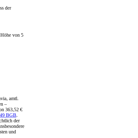
ss der
n Höhe von 5
via, amtl.
en –
on 363,52 €
49 BGB
.
chtlich der
 insbesondere
sten und