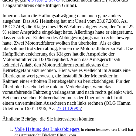
Langsamfahrens ohne triftigen Grund).
Innerorts kann die Haftungsabwägung dann auch ganz anders
ausgehen. Das AG Heinsberg hat mit Urteil vom 23.07.2008, Az.
18 C 27/08, die Klage eines PKW-Fahrers abgewiesen, der “nur” 25
% seiner Ansprüche eingeklagt hatte. Allerdings hatte er eingeräumt,
dass er sich vor Einleiten des Abbiegevorgangs nach rechts bewegt
hatte. Zwei Motorradfahrer wollten ihn überholen. Als er dies
übersah und trotzdem abbog, kamen die Motorradfahrer zu Fall. Die
Haftpflichtversicherung des Klägers hat die Ansprüche der
Motorradfahrer zu 100 % reguliert. Auch das Amtsgericht sah
keinerlei Anlaß, den Motorradfahrern zumindestens die
Betriebsgefahr anzurechnen. Hier wäre es vielleicht im Ansatz eine
Überlegung wert gewesen, die Instabilitöt der Motorräder im
Rahmen einer erhöhten Betriebsgefahr zu berücksichtigen. Für den
Überholer bestehe keine unklare Verkehrslage, wenn das
vorausfahrende Fahrzeug verlangsamt und nach rechts gelenkt wird.
Bei einem solchen Fahrverhalten muss der Überholer nicht mit
einem unvermittelten Ausscheren nach links rechnen (OLG Hamm,
Urteil vom 16.01.1996, Az.
27 U 126/95
).
Ähnliche Beiträge, die Sie interessieren könnten:
Volle Haftung des Linksabbiegers
In einem lesenswerten Urteil hat
das Amtsgericht Erkelenz (Urteil vom...