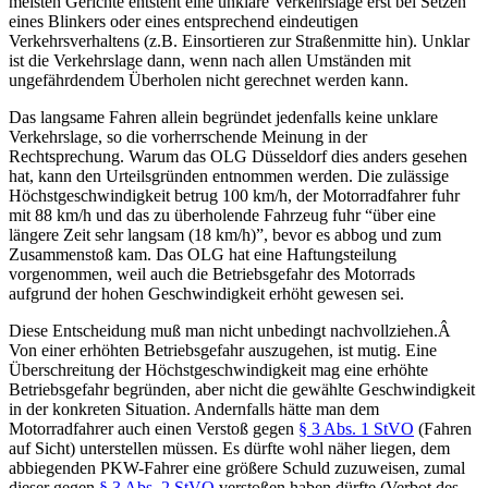
meisten Gerichte entsteht eine unklare Verkehrslage erst bei Setzen
eines Blinkers oder eines entsprechend eindeutigen
Verkehrsverhaltens (z.B. Einsortieren zur Straßenmitte hin). Unklar
ist die Verkehrslage dann, wenn nach allen Umständen mit
ungefährdendem Überholen nicht gerechnet werden kann.
Das langsame Fahren allein begründet jedenfalls keine unklare
Verkehrslage, so die vorherrschende Meinung in der
Rechtsprechung. Warum das OLG Düsseldorf dies anders gesehen
hat, kann den Urteilsgründen entnommen werden. Die zulässige
Höchstgeschwindigkeit betrug 100 km/h, der Motorradfahrer fuhr
mit 88 km/h und das zu überholende Fahrzeug fuhr “über eine
längere Zeit sehr langsam (18 km/h)”, bevor es abbog und zum
Zusammenstoß kam. Das OLG hat eine Haftungsteilung
vorgenommen, weil auch die Betriebsgefahr des Motorrads
aufgrund der hohen Geschwindigkeit erhöht gewesen sei.
Diese Entscheidung muß man nicht unbedingt nachvollziehen.Â
Von einer erhöhten Betriebsgefahr auszugehen, ist mutig. Eine
Überschreitung der Höchstgeschwindigkeit mag eine erhöhte
Betriebsgefahr begründen, aber nicht die gewählte Geschwindigkeit
in der konkreten Situation. Andernfalls hätte man dem
Motorradfahrer auch einen Verstoß gegen
§ 3 Abs. 1 StVO
(Fahren
auf Sicht) unterstellen müssen. Es dürfte wohl näher liegen, dem
abbiegenden PKW-Fahrer eine größere Schuld zuzuweisen, zumal
dieser gegen
§ 3 Abs. 2 StVO
verstoßen haben dürfte (Verbot des