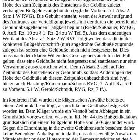
Höhe des zum Zeitpunkt des Entstehens der Gebühr, zuletzt
verhängten Bußgeldes angebunden (vgl. die Vorbem. 5.1 Abs. 2
Satz 1 W RVG). Die Gebühr entsteht, wenn der Anwalt aufgrund
des Auftrages zur Verteidigung jeweils mit der durch die betreffende
Gebühr abzugeltenden Tätigkeit beginnt (Riedel/Süßbauer, RVBG,
9. Aufl. Rz. 10 zu § 1; Rz. 24 zu W Teil 5). Aus dem eindeutigen
Wortlaut des Absatz 2 Satz 2 W RVG folgt weiter, dass die in der
konkreten Bußgeldvorschrift (nur) angedrohte Geldbuße zugrunde
zulegen ist, sofern eine Geldbuße noch nicht festgesetzt ist. Dies
muss nach dem klaren Willen des Gesetzgebers auch für den Fall
gelten, dass eine Geldbuße nicht festgesetzt und stattdessen nur eine
Verwarnung ausgesprochen wird. Denn Absatz 2 stellt auf den
Zeitpunkt des Entstehens der Gebühr ab, so dass Änderungen der
Höhe der Geldbuße ab diesem Zeitpunkt unbeachtlich sind (vgl.
hierzu auch Har-tung/Römermann/Schons RVG, 2. Aufl. Rz. 5 ff.
zu Vorbem. 5.1 W; Gerold/Schmidt, RVG, Rz. 7 ff.).
Im konkreten Fall wurden die klägerischen Anwälte bereits zu
einem Zeitpunkt beauftragt, als noch keine Geldbuße festgesetzt
worden ist. Dem Kläger wurde ein Verstoß beim Abbiegen in ein
Grundstück vorgeworfen, was gem. lfd. Nr. 44 des Bußgeldkatalogs
grundsätzlich mit einem Bußgeld in Höhe von 50 € geahndet wird.
Gegen die Einordnung in die zweite Gebührenstufe bestehen daher
keine Bedenken. Anhaltspunkte dafür, dass der jeweilige Ansatz der
Mittelgebühr vor dem Hintergrund der Bemessungskriterien des
§