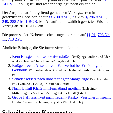
14 RVG
unbillig ist, sind weder dargelegt, noch ersichtlich.
Der Anspruch auf die geltend gemachten Verzugszinsen in
gesetzlicher Höhe beruht auf
§§ 280 Abs.1
,
2
i.V.m.
§ 286 Abs. 1
,
249
,
288 Abs. 1 BGB
: Mit Ablauf der anwaltlich gesetzten Frist trat
Verzug ab 20.10.2008 ein.
Die prozessualen Nebenentscheidungen beruhen auf
§§ 91
,
708 Nr.
11
,
713 ZPO
.
Ähnliche Beiträge, die Sie interessieren könnten:
Kein Bußgeld bei Lenkzeitverstößen
Der Spiegel online und “der
winkelschreiber” berichten darüber, daß durch...
Bußgeldrecht: Absehen von Fahrverbot bei Erhöhung der
Geldbuße
Wird neben dem Bußgeld auch ein Fahrverbot verhängt, so
ist...
Schadensersatz nach unberechtigter Mängelrüge
Das Urteil des
BGH vom 23.01.2008, Az. VIII ZR 246/06...
Nach Unfall Klage im Heimatland möglich
Nach einer
Mitteilung der Aachener Zeitung hat der EuGH (Urteil...
Grobe Fahrlässigkeit nach neuem (Kasko-)Versicherungsrecht
Für die Kaskoversicherung ist § 61 VVG a.F. durch §...
Schreibe einen Kommentar