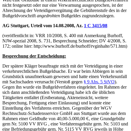
nicht festgesetzt oder nur eine Verwarnung ausgesprochen, ist der
Abrechnung der Verteidigervergütung die Gebührenstufe des in der
Bußgeldvorschrift
angedrohten
Bußgeldes zugrundezulegen.
AG Stuttgart, Urteil vom 14.08.2008, Az.
1 C 3415/08
(veröffentlicht in: VRR 10/2008, S. 400 mit Anmerkung Burhoff,
NJW-spezial 2008, S. 731, Besprechung Schneider; DV 4/2008, S.
172; online hier: http://www.burhoff.de/burhoff/rvginhalte/571.htm)
Besprechung der Entscheidung:
Der spätere Kläger beauftragte mich mit der Verteidigung in einer
verkehrsrechtlichen Bußgeldsache. Er war beim Abbiegen in sein
Grundstück unaufmerksam gewesen und hatte einen Verkehrsunfall
mit Sachschaden verursacht (Verstoß gegen
§ 9 Abs. 5 StVO
).
Gegen ihn wurde ein Bußgeldverfahren eingeleitet. Im Rahmen der
sich dann anschließenden Verteidigung habe ich die üblichen
Tätigkeiten entfaltet (Erstberatung, Akteneinsicht, weitere
Besprechung, Fertigung einer Einlassung) und konnte eine
Einstellung des Verfahrens erreichen. Gegenüber der WGV
Rechtsschutz-Schadensservice GmbH aus Stuttgart wurde aus dem
Rahmen einer Geldbuße von 40,00-5.000,00 €‚ eine Grundgebühr
gem Nr. 5100 VV RVG , eine Verfahrensgebühr gem. Nr. 5103 und
eine Befriedungsgebühr gem. Nr. 5115 VV RVG jeweils in Höhe