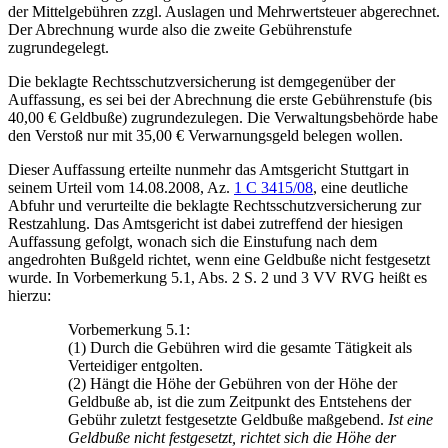
der Mittelgebühren zzgl. Auslagen und Mehrwertsteuer abgerechnet.
Der Abrechnung wurde also die zweite Gebührenstufe
zugrundegelegt.
Die beklagte Rechtsschutzversicherung ist demgegenüber der
Auffassung, es sei bei der Abrechnung die erste Gebührenstufe (bis
40,00 € Geldbuße) zugrundezulegen. Die Verwaltungsbehörde habe
den Verstoß nur mit 35,00 € Verwarnungsgeld belegen wollen.
Dieser Auffassung erteilte nunmehr das Amtsgericht Stuttgart in
seinem Urteil vom 14.08.2008, Az.
1 C 3415/08
, eine deutliche
Abfuhr und verurteilte die beklagte Rechtsschutzversicherung zur
Restzahlung. Das Amtsgericht ist dabei zutreffend der hiesigen
Auffassung gefolgt, wonach sich die Einstufung nach dem
angedrohten Bußgeld richtet, wenn eine Geldbuße nicht festgesetzt
wurde. In Vorbemerkung 5.1, Abs. 2 S. 2 und 3 VV RVG heißt es
hierzu:
Vorbemerkung 5.1:
(1) Durch die Gebühren wird die gesamte Tätigkeit als
Verteidiger entgolten.
(2) Hängt die Höhe der Gebühren von der Höhe der
Geldbuße ab, ist die zum Zeitpunkt des Entstehens der
Gebühr zuletzt festgesetzte Geldbuße maßgebend.
Ist eine
Geldbuße nicht festgesetzt, richtet sich die Höhe der