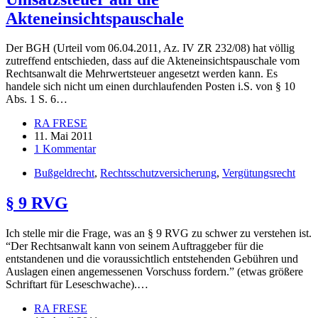
Akteneinsichtspauschale
Der BGH (Urteil vom 06.04.2011, Az. IV ZR 232/08) hat völlig
zutreffend entschieden, dass auf die Akteneinsichtspauschale vom
Rechtsanwalt die Mehrwertsteuer angesetzt werden kann. Es
handele sich nicht um einen durchlaufenden Posten i.S. von § 10
Abs. 1 S. 6…
RA FRESE
11. Mai 2011
1 Kommentar
Bußgeldrecht
,
Rechtsschutzversicherung
,
Vergütungsrecht
§ 9 RVG
Ich stelle mir die Frage, was an § 9 RVG zu schwer zu verstehen ist.
“Der Rechtsanwalt kann von seinem Auftraggeber für die
entstandenen und die voraussichtlich entstehenden Gebühren und
Auslagen einen angemessenen Vorschuss fordern.” (etwas größere
Schriftart für Leseschwache).…
RA FRESE