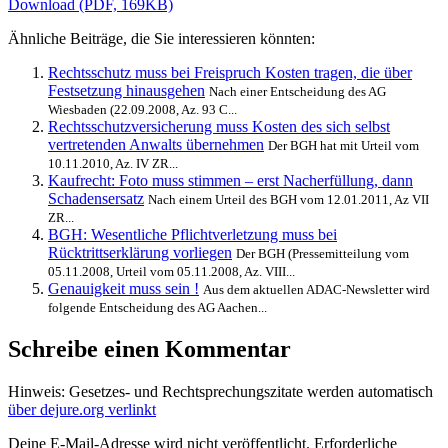
Download (PDF, 169KB)
Ähnliche Beiträge, die Sie interessieren könnten:
Rechtsschutz muss bei Freispruch Kosten tragen, die über
Festsetzung hinausgehen
Nach einer Entscheidung des AG
Wiesbaden (22.09.2008, Az. 93 C...
Rechtsschutzversicherung muss Kosten des sich selbst
vertretenden Anwalts übernehmen
Der BGH hat mit Urteil vom
10.11.2010, Az. IV ZR...
Kaufrecht: Foto muss stimmen – erst Nacherfüllung, dann
Schadensersatz
Nach einem Urteil des BGH vom 12.01.2011, Az VII
ZR...
BGH: Wesentliche Pflichtverletzung muss bei
Rücktrittserklärung vorliegen
Der BGH (Pressemitteilung vom
05.11.2008, Urteil vom 05.11.2008, Az. VIII...
Genauigkeit muss sein !
Aus dem aktuellen ADAC-Newsletter wird
folgende Entscheidung des AG Aachen...
Schreibe einen Kommentar
Hinweis: Gesetzes- und Rechtsprechungszitate werden automatisch
über dejure.org verlinkt
Deine E-Mail-Adresse wird nicht veröffentlicht.
Erforderliche