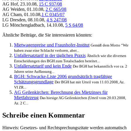
AG Hof, 23.10.08,
15 C 937/08
AG Weiden, 01.10.08,
2 C 665/08
AG Cham, 01.10.08,
1 C 0345/07
LG Dresden, 08.10.08,
4 S 247/08
LG Mönchengladbach, 14.10.08,
5 S 64/08
Ähnliche Beiträge, die Sie interessieren könnten:
Mietwagenpreise und Fraunhofer-Institut
Gemäß dem Motto “Wir
haben zwar eine Schlacht verloren, aber...
Unfallersatztarif in der täglichen Praxis
Ähnlich wie die diversen
Entscheidungen des BGH zum Totalschaden bereitet...
Unfallersatztarif und kein Ende
Der BGH hat bekanntlich vor ca. 2
Jahren seine Auffassung...
BGH: Schwacke-Liste 2006 grundsätzlich tragfähige
Schätzungsgrundlage
Der BGH hat mit Urteil vom 11.03.2008, Az.
VI ZR...
AG Geilenkirchen: Berechnung des Mietzinses für
Mietfahrzeug
Das hiesige AG Geilenkirchen (Urteil vom 20.03.2008,
Az. 2 C...
Schreibe einen Kommentar
Hinweis: Gesetzes- und Rechtsprechungszitate werden automatisch