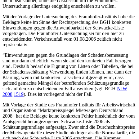
nicht beanstandet, ohne die Diskussion um die Fraunhofer-
Untersuchung allerdings endgültig entscheiden zu wollen.
Mit der Vorlage der Untersuchung des Fraunhofer-Instituts habe die
Beklagte keine im Sinne der Rechtsprechung des BGH konkreten
Einwendungen gegen die Anwendbarkeit der Schwacke-Liste
vorgetragen. Die Fraunhofer-Untersuchung sei für den hier zu
entscheidenden Verkehrsunfall vom 01.08.2006 zeitlich nicht
repräsentativ:
“Einwendungen gegen die Grundlagen der Schadensbemessung
sind nur dann erheblich, wenn sie auf den konkreten Fall bezogen
sind. Deshalb bedarf die Eignung von Listen oder Tabellen, die bei
der Schadensschätzung Verwendung finden können, nur dann der
Klärung, wenn mit konkreten Tatsachen aufgezeigt wird, dass
geltend gemachte Mängel der betreffenden Schätzungsgrundlage
sich auf den zu entscheidenden Fall auswirken (vgl. BGH
NJW
2008,1519
). Dies ist vorliegend nicht der Fall.
Mit Vorlage der Studie des Fraunhofer Instituts für Arbeitswirtschaft
und Organisation “Marktpreisspiegel Mietwagen Deutschland
2008″ hat die Beklagte keine konkreten Fehler hinsichtlich der vom
Amtsgericht herangezogenen Schwacke-Liste 2006 als
Schätzungsgrundlage aufgezeigt. Zwar sind die Durchschnittspreise
der Mietwagentarife dieser Studie niedriger als die Normaltarife, die
sich nach der Schwacke-Liste 2006 errechnen. Die Kammer