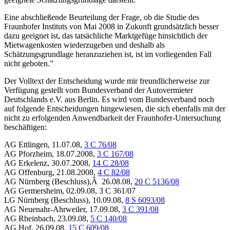
Eine abschließende Beurteilung der Frage, ob die Studie des
Fraunhofer Instituts von Mai 2008 in Zukunft grundsätzlich besser
dazu geeignet ist, das tatsächliche Marktgefüge hinsichtlich der
Mietwagenkosten wiederzugeben und deshalb als
Schätzungsgrundlage heranzuziehen ist, ist im vorliegenden Fall
nicht geboten.”
Der Volltext der Entscheidung wurde mir freundlicherweise zur
Verfügung gestellt vom Bundesverband der Autovermieter
Deutschlands e.V. aus Berlin. Es wird vom Bundesverband noch
auf folgende Entscheidungen hingewiesen, die sich ebenfalls mit der
nicht zu erfolgenden Anwendbarkeit der Fraunhofer-Untersuchung
beschäftigen:
AG Ettlingen, 11.07.08,
3 C 76/08
AG Pforzheim, 18.07.2008,
3 C 167/08
AG Erkelenz, 30.07.2008,
14 C 28/08
AG Offenburg, 21.08.2008,
4 C 82/08
AG Nürnberg (Beschluss),Â 26.08.08,
20 C 5136/08
AG Germersheim, 02.09.08, 3 C 361/07
LG Nürnberg (Beschluss), 10.09.08,
8 S 6093/08
AG Neuenahr-Ahrweiler, 17.09.08,
3 C 391/08
AG Rheinbach, 23.09.08,
5 C 140/08
AG Hof, 26.09.08,
15 C 609/08