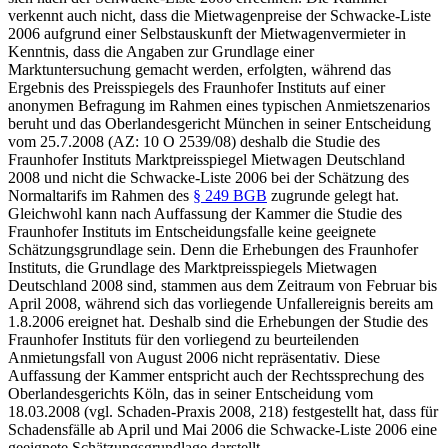
verkennt auch nicht, dass die Mietwagenpreise der Schwacke-Liste
2006 aufgrund einer Selbstauskunft der Mietwagenvermieter in
Kenntnis, dass die Angaben zur Grundlage einer
Marktuntersuchung gemacht werden, erfolgten, während das
Ergebnis des Preisspiegels des Fraunhofer Instituts auf einer
anonymen Befragung im Rahmen eines typischen Anmietszenarios
beruht und das Oberlandesgericht München in seiner Entscheidung
vom 25.7.2008 (AZ: 10 O 2539/08) deshalb die Studie des
Fraunhofer Instituts Marktpreisspiegel Mietwagen Deutschland
2008 und nicht die Schwacke-Liste 2006 bei der Schätzung des
Normaltarifs im Rahmen des
§ 249 BGB
zugrunde gelegt hat.
Gleichwohl kann nach Auffassung der Kammer die Studie des
Fraunhofer Instituts im Entscheidungsfalle keine geeignete
Schätzungsgrundlage sein. Denn die Erhebungen des Fraunhofer
Instituts, die Grundlage des Marktpreisspiegels Mietwagen
Deutschland 2008 sind, stammen aus dem Zeitraum von Februar bis
April 2008, während sich das vorliegende Unfallereignis bereits am
1.8.2006 ereignet hat. Deshalb sind die Erhebungen der Studie des
Fraunhofer Instituts für den vorliegend zu beurteilenden
Anmietungsfall von August 2006 nicht repräsentativ. Diese
Auffassung der Kammer entspricht auch der Rechtssprechung des
Oberlandesgerichts Köln, das in seiner Entscheidung vom
18.03.2008 (vgl. Schaden-Praxis 2008, 218) festgestellt hat, dass für
Schadensfälle ab April und Mai 2006 die Schwacke-Liste 2006 eine
geeignete Schätzungsgrundlage darstellt.