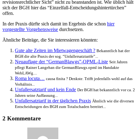
revisionsrechtlicher Sicht” nicht zu beanstanden ist. Wie üblich hält
sich der BGH hier das “Einzelfall-Entscheidungshintertürchen”
offen.
In der Praxis dürfte sich damit im Ergebnis die schon
hier
vorgestellte Vorgehensweise
durchsetzen.
Ähnliche Beiträge, die Sie interessieren könnten:
Gute alte Zeiten im Mietwagengeschäft ?
Bekanntlich hat der
BGH die alte Praxis der sog. “Unfallersatztarife”...
Neuauflage der “GermanBlawgs”-OPML-Liste
Seit Jahren
pflegt Rainer Langehan die GermanBlawgs.opml im Handakte
WebLAWg....
Roma locuta…
causa finita ? Denkste. Trifft jedenfalls wohl auf das
Verhältnis...
Unfallersatztarif und kein Ende
Der BGH hat bekanntlich vor ca. 2
Jahren seine Auffassung...
Unfallersatztarif in der täglichen Praxis
Ähnlich wie die diversen
Entscheidungen des BGH zum Totalschaden bereitet...
2 Kommentare