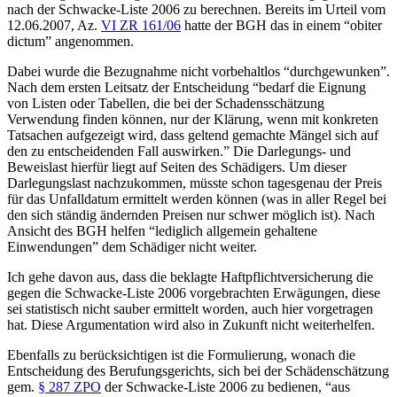
nach der Schwacke-Liste 2006 zu berechnen. Bereits im Urteil vom
12.06.2007, Az.
VI ZR 161/06
hatte der BGH das in einem “obiter
dictum” angenommen.
Dabei wurde die Bezugnahme nicht vorbehaltlos “durchgewunken”.
Nach dem ersten Leitsatz der Entscheidung “bedarf die Eignung
von Listen oder Tabellen, die bei der Schadensschätzung
Verwendung finden können, nur der Klärung, wenn mit konkreten
Tatsachen aufgezeigt wird, dass geltend gemachte Mängel sich auf
den zu entscheidenden Fall auswirken.” Die Darlegungs- und
Beweislast hierfür liegt auf Seiten des Schädigers. Um dieser
Darlegungslast nachzukommen, müsste schon tagesgenau der Preis
für das Unfalldatum ermittelt werden können (was in aller Regel bei
den sich ständig ändernden Preisen nur schwer möglich ist). Nach
Ansicht des BGH helfen “lediglich allgemein gehaltene
Einwendungen” dem Schädiger nicht weiter.
Ich gehe davon aus, dass die beklagte Haftpflichtversicherung die
gegen die Schwacke-Liste 2006 vorgebrachten Erwägungen, diese
sei statistisch nicht sauber ermittelt worden, auch hier vorgetragen
hat. Diese Argumentation wird also in Zukunft nicht weiterhelfen.
Ebenfalls zu berücksichtigen ist die Formulierung, wonach die
Entscheidung des Berufungsgerichts, sich bei der Schädenschätzung
gem.
§ 287 ZPO
der Schwacke-Liste 2006 zu bedienen, “aus