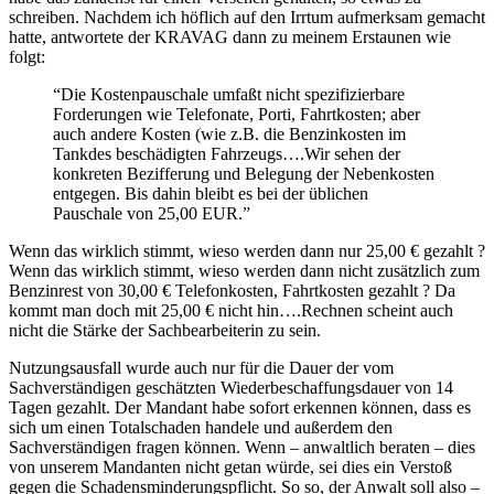
schreiben. Nachdem ich höflich auf den Irrtum aufmerksam gemacht
hatte, antwortete der KRAVAG dann zu meinem Erstaunen wie
folgt:
“Die Kostenpauschale umfaßt nicht spezifizierbare
Forderungen wie Telefonate, Porti, Fahrtkosten; aber
auch andere Kosten (wie z.B. die Benzinkosten im
Tankdes beschädigten Fahrzeugs….Wir sehen der
konkreten Bezifferung und Belegung der Nebenkosten
entgegen. Bis dahin bleibt es bei der üblichen
Pauschale von 25,00 EUR.”
Wenn das wirklich stimmt, wieso werden dann nur 25,00 € gezahlt ?
Wenn das wirklich stimmt, wieso werden dann nicht zusätzlich zum
Benzinrest von 30,00 € Telefonkosten, Fahrtkosten gezahlt ? Da
kommt man doch mit 25,00 € nicht hin….Rechnen scheint auch
nicht die Stärke der Sachbearbeiterin zu sein.
Nutzungsausfall wurde auch nur für die Dauer der vom
Sachverständigen geschätzten Wiederbeschaffungsdauer von 14
Tagen gezahlt. Der Mandant habe sofort erkennen können, dass es
sich um einen Totalschaden handele und außerdem den
Sachverständigen fragen können. Wenn – anwaltlich beraten – dies
von unserem Mandanten nicht getan würde, sei dies ein Verstoß
gegen die Schadensminderungspflicht. So so, der Anwalt soll also –