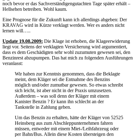
noch bevor er das Sachverständigengutachten Tage später erhält –
Hellsehen betreiben. Wohl kaum.
Eine Prognose für die Zukunft kann ich allerdings abgeben: Der
KRAVAG wird in Kürze verklagt werden. Wer es anders nicht
lernen will…..
Update 19.08.2009:
Die Klage ist erhoben, die Klageerwiderung
liegt vor. Seitens der verklagten Versicherung wird argumentiert,
dass es dem Geschädigten sehr wohl zuzumuten gewesen sei, den
Benzinrest abzupumpen. Das hat mich zu folgenden Ausführungen
veranlasst:
Wir haben zur Kenntnis genommen, dass die Beklagte
meint, dem Kläger sei die Entnahme des Benzins
möglich und/oder zumutbar gewesen. So etwas schreibt
sich leicht, ist aber nicht in der Praxis umzusetzen.
Außerdem – was soll denn der Kläger mit einem
Kanister Benzin ? Er kann ihn schlecht an der
Tankstelle in Zahlung geben.
Um das Benzin zu erhalten, hätte der Kläger von 52525
Heinsberg aus zum Abschleppunternehmen fahren
müssen, entweder mit einem Miet-/Leihfahrzeug oder
per Bahn/Bus. Allein diese Kosten übersteigen den