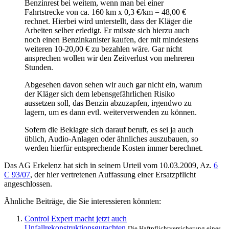
Benzinrest bei weitem, wenn man bei einer
Fahrtstrecke von ca. 160 km x 0,3 €/km = 48,00 €
rechnet. Hierbei wird unterstellt, dass der Kläger die
Arbeiten selber erledigt. Er müsste sich hierzu auch
noch einen Benzinkanister kaufen, der mit mindestens
weiteren 10-20,00 € zu bezahlen wäre. Gar nicht
ansprechen wollen wir den Zeitverlust von mehreren
Stunden.
Abgesehen davon sehen wir auch gar nicht ein, warum
der Kläger sich dem lebensgefährlichen Risiko
aussetzen soll, das Benzin abzuzapfen, irgendwo zu
lagern, um es dann evtl. weiterverwenden zu können.
Sofern die Beklagte sich darauf beruft, es sei ja auch
üblich, Audio-Anlagen oder ähnliches auszubauen, so
werden hierfür entsprechende Kosten immer berechnet.
Das AG Erkelenz hat sich in seinem Urteil vom 10.03.2009, Az.
6
C 93/07
, der hier vertretenen Auffassung einer Ersatzpflicht
angeschlossen.
Ähnliche Beiträge, die Sie interessieren könnten:
Control Expert macht jetzt auch
Unfallrekonstruktionsgutachten
Die Haftpflichtversicherung eines