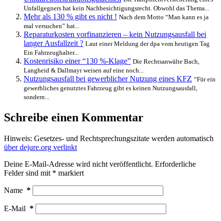
Unfallgegners hat kein Nachbesichtigungsrecht. Obwohl das Thema...
Mehr als 130 % gibt es nicht !
Nach dem Motto “Man kann es ja
mal versuchen” hat...
Reparaturkosten vorfinanzieren – kein Nutzungsausfall bei
langer Ausfallzeit ?
Laut einer Meldung der dpa vom heutigen Tag
Ein Fahrzeughalter...
Kostenrisiko einer “130 %-Klage”
Die Rechtsanwälte Bach,
Langheid & Dallmayr weisen auf eine noch...
Nutzungsausfall bei gewerblicher Nutzung eines KFZ
“Für ein
gewerbliches genutztes Fahrzeug gibt es keinen Nutzungsausfall,
sondern...
Schreibe einen Kommentar
Hinweis: Gesetzes- und Rechtsprechungszitate werden automatisch
über dejure.org verlinkt
Deine E-Mail-Adresse wird nicht veröffentlicht.
Erforderliche
Felder sind mit
*
markiert
Name
*
E-Mail
*