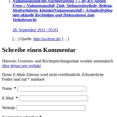
Nutzungsausfall bei Nachbesserung ? » By RA Jürgen
Frese » Nutzungsausfall, Link, Siebauerpixeliode, Beitrag,
Strafverfahren, könntenNutzungsausfall » Schadenfixblog
stets aktuelle Rechtstipps und Diskussionen zum
Verkehrsrecht
28. September 2011 / 05:03
[…] Quelle:
http://ra-frese.de/
[…]
Schreibe einen Kommentar
Hinweis: Gesetzes- und Rechtsprechungszitate werden automatisch
über dejure.org verlinkt
Deine E-Mail-Adresse wird nicht veröffentlicht.
Erforderliche
Felder sind mit
*
markiert
Name
*
E-Mail
*
Website