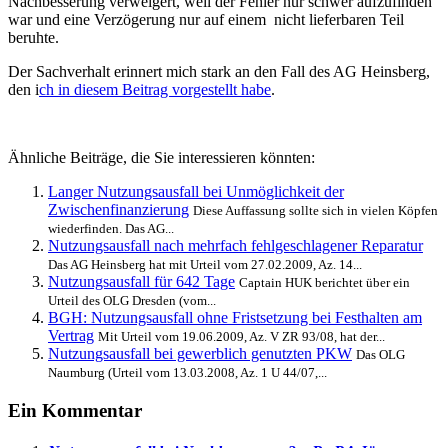
Nachbesserung verweigert, weil der Fehler nur schwer aufzufinden
war und eine Verzögerung nur auf einem nicht lieferbaren Teil
beruhte.
Der Sachverhalt erinnert mich stark an den Fall des AG Heinsberg,
den i
ch in diesem Beitrag vorgestellt habe
.
Ähnliche Beiträge, die Sie interessieren könnten:
Langer Nutzungsausfall bei Unmöglichkeit der
Zwischenfinanzierung
Diese Auffassung sollte sich in vielen Köpfen
wiederfinden. Das AG...
Nutzungsausfall nach mehrfach fehlgeschlagener Reparatur
Das AG Heinsberg hat mit Urteil vom 27.02.2009, Az. 14...
Nutzungsausfall für 642 Tage
Captain HUK berichtet über ein
Urteil des OLG Dresden (vom...
BGH: Nutzungsausfall ohne Fristsetzung bei Festhalten am
Vertrag
Mit Urteil vom 19.06.2009, Az. V ZR 93/08, hat der...
Nutzungsausfall bei gewerblich genutzten PKW
Das OLG
Naumburg (Urteil vom 13.03.2008, Az. 1 U 44/07,...
Ein Kommentar