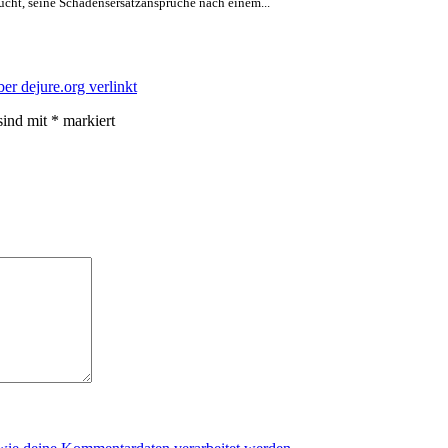
ucht, seine Schadensersatzansprüche nach einem...
ber dejure.org verlinkt
sind mit
*
markiert