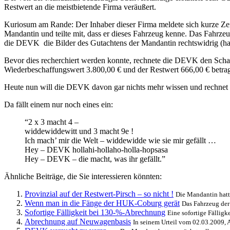
Restwert an die meistbietende Firma veräußert.
Kuriosum am Rande: Der Inhaber dieser Firma meldete sich kurze Zeit
Mandantin und teilte mit, dass er dieses Fahrzeug kenne. Das Fahrzeu
die DEVK die Bilder des Gutachtens der Mandantin rechtswidrig (hal
Bevor dies recherchiert werden konnte, rechnete die DEVK den Sch
Wiederbeschaffungswert 3.800,00 € und der Restwert 666,00 € betrage
Heute nun will die DEVK davon gar nichts mehr wissen und rechnet 
Da fällt einem nur noch eines ein:
“2 x 3 macht 4 –
widdewiddewitt und 3 macht 9e !
Ich mach’ mir die Welt – widdewidde wie sie mir gefällt …
Hey – DEVK hollahi-hollaho-holla-hopsasa
Hey – DEVK – die macht, was ihr gefällt.”
Ähnliche Beiträge, die Sie interessieren könnten:
Provinzial auf der Restwert-Pirsch – so nicht !
Die Mandantin hatte
Wenn man in die Fänge der HUK-Coburg gerät
Das Fahrzeug der
Sofortige Fälligkeit bei 130-%-Abrechnung
Eine sofortige Fälligk
Abrechnung auf Neuwagenbasis
In seinem Urteil vom 02.03.2009, Az