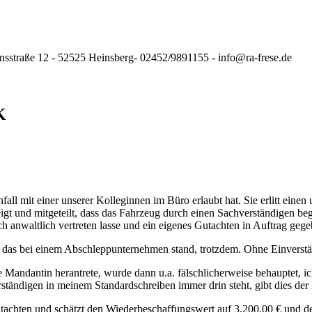
nsstraße 12 - 52525 Heinsberg- 02452/9891155 - info@ra-frese.de
K
all mit einer unserer Kolleginnen im Büro erlaubt hat. Sie erlitt eine
igt und mitgeteilt, dass das Fahrzeug durch einen Sachverständigen be
ch anwaltlich vertreten lasse und ein eigenes Gutachten in Auftrag geg
, das bei einem Abschleppunternehmen stand, trotzdem. Ohne Einverstä
andantin herantrete, wurde dann u.a. fälschlicherweise behauptet, i
tändigen in meinem Standardschreiben immer drin steht, gibt dies de
Gutachten und schätzt den Wiederbeschaffungswert auf 3.200,00 € und 