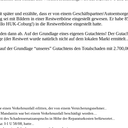
 später und erzählte, dass er von einem Geschäftspartner/Autoentsorger
g sei mit Bildern in einer Restwertbörse eingestellt gewesen. Er habe 
lo HUK-Coburg!) in die Restwertbörse eingestellt hatte.
aden dann ab. Auf der Grundlage eines eigenen Gutachtens! Der Guta
 (der Restwert wurde natürlich nicht auf dem lokalen Markt ermittelt
auf der Grundlage “unseres” Gutachtens den Totalschaden mit 2.700,00
 einen Verkehrsunfall erlitten, der von einem Versicherungsnehmer...
 Mandantin war bei einem Verkehrsunfall beschädigt worden....
eit des Schadensersatzanspruchs in Höhe der Reparaturkosten befürwortet...
. I-1 U 58/08, hatte...