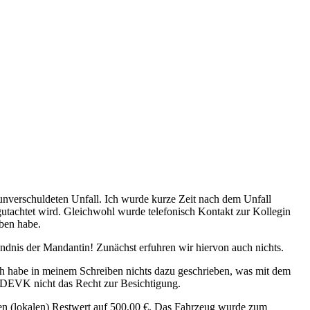
n unverschuldeten Unfall. Ich wurde kurze Zeit nach dem Unfall
gutachtet wird. Gleichwohl wurde telefonisch Kontakt zur Kollegin
eben habe.
ndnis der Mandantin! Zunächst erfuhren wir hiervon auch nichts.
ch habe in meinem Schreiben nichts dazu geschrieben, was mit dem
r DEVK nicht das Recht zur Besichtigung.
den (lokalen) Restwert auf 500,00 €. Das Fahrzeug wurde zum