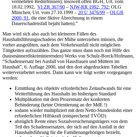
vermehrten Bedürfnissen); insoweit offen BGH, Urt. vom
18.02.1992,
VI ZR 367/90
–
NJW-RR 1992, 792
; OLG
München, Urt. vom 27.10.1999 –
20 U 3476/99
–
OLGR
2000, 91
, die eine fiktive Abrechnung in einem
Dauerschadensfall bejaht hatten).”
Man wird sich also auch bei kleineren Fällen des
Haushaltsführungsschadens der Mühe unterziehen müssen, die
vorher ausgeübten, nach dem Verkehrsunfall nicht möglichen
Tätigkeiten aufzuzählen. Das ganze muss dann noch mit Hilfe des
(hausmännerdiskriminierenden) Werks von Schulz-Borck/Hofmann,
“Schadensersatz bei Ausfall von Hausfrauen und Müttern im
Haushalt”, 6. Auflage 2000, und den dort abgedruckten Tabellen
weiterverarbeitet werden. Dann kann wie folgt weiter vorgegangen
werden:
Ermittlung des objektiv erforderlichen Zeitaufwands für eine
Weiterführung des Haushalts im bisherigen Standard
Multiplikation mit dem Prozentsatz der konkreten
Behinderung (keine Orientierung an der MdE !)
sodann wieder multipliziert mit dem Netto-Stundenlohn einer
erforderlichen Hilfskraft (entsprechend TVÖD)
abzüglich Rente eines Sozialversicherungsträgers von dem
Teil des Schadensersatzes, der sich auf den Ausfall in der
Haushaltsführung für die Familienangehörigen bezieht,