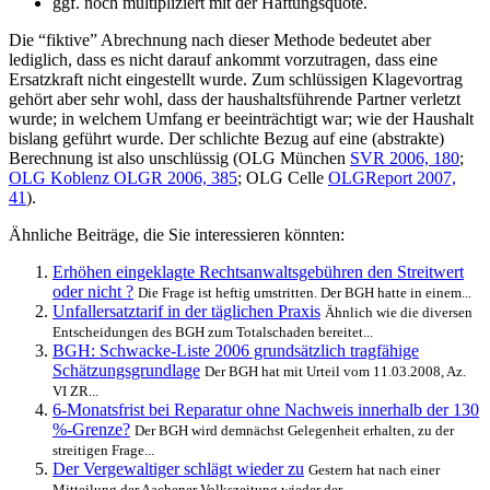
ggf. noch multipliziert mit der Haftungsquote.
Die “fiktive” Abrechnung nach dieser Methode bedeutet aber
lediglich, dass es nicht darauf ankommt vorzutragen, dass eine
Ersatzkraft nicht eingestellt wurde. Zum schlüssigen Klagevortrag
gehört aber sehr wohl, dass der haushaltsführende Partner verletzt
wurde; in welchem Umfang er beeinträchtigt war; wie der Haushalt
bislang geführt wurde. Der schlichte Bezug auf eine (abstrakte)
Berechnung ist also unschlüssig (OLG München
SVR 2006, 180
;
OLG Koblenz OLGR 2006, 385
; OLG Celle
OLGReport 2007,
41
).
Ähnliche Beiträge, die Sie interessieren könnten:
Erhöhen eingeklagte Rechtsanwaltsgebühren den Streitwert
oder nicht ?
Die Frage ist heftig umstritten. Der BGH hatte in einem...
Unfallersatztarif in der täglichen Praxis
Ähnlich wie die diversen
Entscheidungen des BGH zum Totalschaden bereitet...
BGH: Schwacke-Liste 2006 grundsätzlich tragfähige
Schätzungsgrundlage
Der BGH hat mit Urteil vom 11.03.2008, Az.
VI ZR...
6-Monatsfrist bei Reparatur ohne Nachweis innerhalb der 130
%-Grenze?
Der BGH wird demnächst Gelegenheit erhalten, zu der
streitigen Frage...
Der Vergewaltiger schlägt wieder zu
Gestern hat nach einer
Mitteilung der Aachener Volkszeitung wieder der...