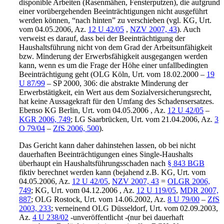
disponible Arbeiten (Rasenmähen, Fensterputzen), die aufgrund
einer vorübergehenden Beeinträchtigungen nicht ausgeführt
werden können, “nach hinten” zu verschieben (vgl. KG, Urt.
vom 04.05.2006, Az.
12 U 42/05
,
NZV 2007, 43
). Auch
verweist es darauf, dass bei der Beeinträchtigung der
Haushaltsführung nicht von dem Grad der Arbeitsunfähigkeit
bzw. Minderung der Erwerbsfähigkeit ausgegangen werden
kann, wenn es um die Frage der Höhe einer unfallbedingten
Beeinträchtigung geht (OLG Köln, Urt. vom 18.02.2000 –
19
U 87/99
– SP 2000, 306: die abstrakte Minderung der
Erwerbstätigkeit, ein Wert aus dem Sozialversicherungsrecht,
hat keine Aussagekraft für den Umfang des Schadensersatzes.
Ebenso KG Berlin, Urt. vom 04.05.2006 , Az.
12 U 42/05
–
KGR 2006, 749
; LG Saarbrücken, Urt. vom 21.04.2006, Az.
3
O 79/04
–
ZfS 2006, 500
).
Das Gericht kann daher dahinstehen lassen, ob bei nicht
dauerhaften Beeinträchtigungen eines Single-Haushalts
überhaupt ein Haushaltsführungsschaden nach
§ 843 BGB
fiktiv berechnet werden kann (bejahend z.B. KG, Urt. vom
04.05.2006, Az.
12 U 42/05
,
NZV 2007, 43
=
OLGR 2006,
749
; KG, Urt. vom 04.12.2006 , Az.
12 U 119/05
,
MDR 2007,
887
; OLG Rostock, Urt. vom 14.06.2002, Az.
8 U 79/00
–
ZfS
2003, 233
; verneinend OLG Düsseldorf, Urt. vom 02.09.2003,
Az.
4 U 238/02
-unveröffentlicht -(nur bei dauerhaft