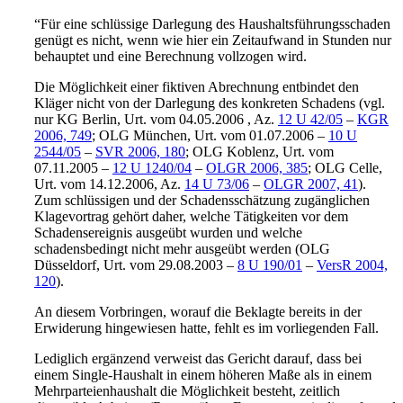
“Für eine schlüssige Darlegung des Haushaltsführungsschaden
genügt es nicht, wenn wie hier ein Zeitaufwand in Stunden nur
behauptet und eine Berechnung vollzogen wird.
Die Möglichkeit einer fiktiven Abrechnung entbindet den
Kläger nicht von der Darlegung des konkreten Schadens (vgl.
nur KG Berlin, Urt. vom 04.05.2006 , Az.
12 U 42/05
–
KGR
2006, 749
; OLG München, Urt. vom 01.07.2006 –
10 U
2544/05
–
SVR 2006, 180
; OLG Koblenz, Urt. vom
07.11.2005 –
12 U 1240/04
–
OLGR 2006, 385
; OLG Celle,
Urt. vom 14.12.2006, Az.
14 U 73/06
–
OLGR 2007, 41
).
Zum schlüssigen und der Schadensschätzung zugänglichen
Klagevortrag gehört daher, welche Tätigkeiten vor dem
Schadensereignis ausgeübt wurden und welche
schadensbedingt nicht mehr ausgeübt werden (OLG
Düsseldorf, Urt. vom 29.08.2003 –
8 U 190/01
–
VersR 2004,
120
).
An diesem Vorbringen, worauf die Beklagte bereits in der
Erwiderung hingewiesen hatte, fehlt es im vorliegenden Fall.
Lediglich ergänzend verweist das Gericht darauf, dass bei
einem Single-Haushalt in einem höheren Maße als in einem
Mehrparteienhaushalt die Möglichkeit besteht, zeitlich