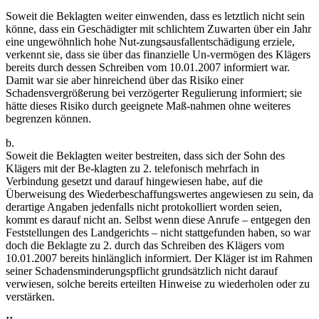
Soweit die Beklagten weiter einwenden, dass es letztlich nicht sein
könne, dass ein Geschädigter mit schlichtem Zuwarten über ein Jahr
eine ungewöhnlich hohe Nut-zungsausfallentschädigung erziele,
verkennt sie, dass sie über das finanzielle Un-vermögen des Klägers
bereits durch dessen Schreiben vom 10.01.2007 informiert war.
Damit war sie aber hinreichend über das Risiko einer
Schadensvergrößerung bei verzögerter Regulierung informiert; sie
hätte dieses Risiko durch geeignete Maß-nahmen ohne weiteres
begrenzen können.
b.
Soweit die Beklagten weiter bestreiten, dass sich der Sohn des
Klägers mit der Be-klagten zu 2. telefonisch mehrfach in
Verbindung gesetzt und darauf hingewiesen habe, auf die
Überweisung des Wiederbeschaffungswertes angewiesen zu sein, da
derartige Angaben jedenfalls nicht protokolliert worden seien,
kommt es darauf nicht an. Selbst wenn diese Anrufe – entgegen den
Feststellungen des Landgerichts – nicht stattgefunden haben, so war
doch die Beklagte zu 2. durch das Schreiben des Klägers vom
10.01.2007 bereits hinlänglich informiert. Der Kläger ist im Rahmen
seiner Schadensminderungspflicht grundsätzlich nicht darauf
verwiesen, solche bereits erteilten Hinweise zu wiederholen oder zu
verstärken.