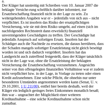
a.
Der Kläger hat unstreitig mit Schreiben vom 10. Januar 2007 die
beklagte Versiche-rung schriftlich darüber informiert, zur
Ersatzbeschaffung finanziell nicht in der Lage zu sein. Zu
weitergehenden Angaben war er – jedenfalls von sich aus – nicht
verpflichtet. Es ist insofern das Risiko der ersatzpflichtigen
Versicherung, wie sie mit dem Risiko umgeht, auf einen (sich im
nachfolgenden Rechtsstreit dann erweislich) finanziell
unvermögenden Geschädigten zu treffen. Der Geschädigte hat
jedenfalls Anspruch auf sofortigen Ersatz. Insofern hat der
Schädiger auch die Nachteile zu ersetzen, die daraus herrühren, dass
der Schaden mangels sofortiger Ersatzleistung nicht gleich beseitigt
worden ist und sich dadurch vergrößert. Insofern hat das
Landgericht auch zutreffend festgestellt, dass der Kläger tatsächlich
nicht in der Lage war, ohne die Ersatzleistung der beklagten
Versicherung die Ersatzbeschaffung vorzunehmen. Angesichts
seiner von ihm offengelegten finanziellen Verhältnisse war er zudem
nicht verpflichtet bzw. in der Lage, in Vorlage zu treten oder einen
Kredit aufzunehmen. Eine solche Pflicht, die ohnehin nur unter
besonderen Umständen angenommen werden kann (Senat, U. v.
29.10.2001,
1 U 211/00
), entfiel hier bereits deshalb, weil der
Kläger ein lediglich geringes freies Einkommen monatlich besaß;
ihm war – ungeachtet der Möglichkeit einer weiteren
Kreditaufnahme – eine solche Kreditaufnahme schon nicht
zumutbar.