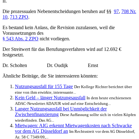
II.
Die prozessualen Nebenentscheidungen beruhen auf §§
97
,
708 Nr.
10
,
713 ZPO
.
Es bestand kein Anlass, die Revision zuzulassen, weil die
Voraussetzungen des
§ 543 Abs. 2 ZPO
nicht vorliegen.
Der Streitwert für das Berufungsverfahren wird auf 12.692 €
festgesetzt.
Dr. Scholten Dr. Oudijk Ernst
Ähnliche Beiträge, die Sie interessieren könnten:
Nutzungsausfall für 155 Tage
Der Kollege Richter berichtet über
eine von ihm erwirkte, interessante...
Kein Geld – länger Nutzungsausfall
In dem heute erschienenen
ADAC-Newsletter ADAJUR wird auf eine Entscheidung...
Langer Nutzungsausfall bei Unmöglichkeit der
Zwischenfinanzierung
Diese Auffassung sollte sich in vielen Köpfen
wiederfinden. Das AG...
Mietwagen: AIG erkennt Mietwagenkosten nach Schwacke
vor dem AG Düsseldorf an
Im Rechtsstreit vor dem AG Düsseldorf,
Az. 58 C 7349/09,...