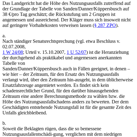
Das Landgericht hat die Höhe des Nutzungsausfalls zutreffend auf
der Grundlage der Tabelle von Sanden/Danner/Küppersbusch auf
38 €/pro Tag geschätzt; die Rückstufung um 2 Gruppen ist
angemessen und ausreichend. Der Kläger muss sich insoweit nicht
auf geringere Vorhaltekosten verweisen lassen (
§ 287 ZPO
).
a.
Nach ständiger Senatsrechtsprechung (vgl. etwa Beschluss v.
02.07.2008,
1 W 24/08
; Urteil v. 15.10.2007,
1 U 52/07
) ist die Heranziehung
der durchgehend als praktikabel und angemessen anerkannten
Tabelle von
Sanden/Danner/Küppersbusch auch in Fällen geeignet, in denen –
wie hier – der Zeitraum, für den Ersatz des Nutzungsausfalls
verlangt wird, über den Zeitraum hin-ausgeht, in dem üblicherweise
Ersatzfahrzeuge angemietet werden. Es findet sich kein
schadensrechtlicher Grund, für den darüber hinausgehenden
Zeitraum eine andere Berechnungsmethode zu wählen bzw. die
Höhe des Nutzungsausfallschadens anders zu bewerten. Der dem
Geschädigten entstehende Nutzungsfall ist für die gesamte Zeit des
Unfalls gleichbleibend.
b.
Soweit die Beklagten rügen, dass die so bemessene
Nutzungsausfallentschädi-gung, verglichen mit dem niedrigen