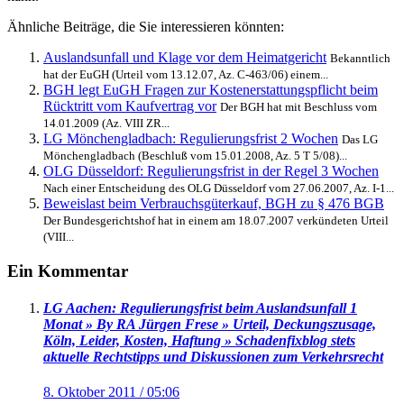
Ähnliche Beiträge, die Sie interessieren könnten:
Auslandsunfall und Klage vor dem Heimatgericht
Bekanntlich
hat der EuGH (Urteil vom 13.12.07, Az. C-463/06) einem...
BGH legt EuGH Fragen zur Kostenerstattungspflicht beim
Rücktritt vom Kaufvertrag vor
Der BGH hat mit Beschluss vom
14.01.2009 (Az. VIII ZR...
LG Mönchengladbach: Regulierungsfrist 2 Wochen
Das LG
Mönchengladbach (Beschluß vom 15.01.2008, Az. 5 T 5/08)...
OLG Düsseldorf: Regulierungsfrist in der Regel 3 Wochen
Nach einer Entscheidung des OLG Düsseldorf vom 27.06.2007, Az. I-1...
Beweislast beim Verbrauchsgüterkauf, BGH zu § 476 BGB
Der Bundesgerichtshof hat in einem am 18.07.2007 verkündeten Urteil
(VIII...
Ein Kommentar
LG Aachen: Regulierungsfrist beim Auslandsunfall 1
Monat » By RA Jürgen Frese » Urteil, Deckungszusage,
Köln, Leider, Kosten, Haftung » Schadenfixblog stets
aktuelle Rechtstipps und Diskussionen zum Verkehrsrecht
8. Oktober 2011 / 05:06