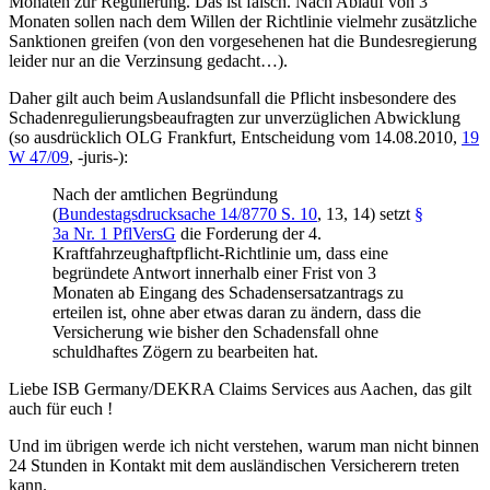
Monaten zur Regulierung. Das ist falsch. Nach Ablauf von 3
Monaten sollen nach dem Willen der Richtlinie vielmehr zusätzliche
Sanktionen greifen (von den vorgesehenen hat die Bundesregierung
leider nur an die Verzinsung gedacht…).
Daher gilt auch beim Auslandsunfall die Pflicht insbesondere des
Schadenregulierungsbeaufragten zur unverzüglichen Abwicklung
(so ausdrücklich OLG Frankfurt, Entscheidung vom 14.08.2010,
19
W 47/09
, -juris-):
Nach der amtlichen Begründung
(
Bundestagsdrucksache 14/8770 S. 10
, 13, 14) setzt
§
3a Nr. 1 PflVersG
die Forderung der 4.
Kraftfahrzeughaftpflicht-Richtlinie um, dass eine
begründete Antwort innerhalb einer Frist von 3
Monaten ab Eingang des Schadensersatzantrags zu
erteilen ist, ohne aber etwas daran zu ändern, dass die
Versicherung wie bisher den Schadensfall ohne
schuldhaftes Zögern zu bearbeiten hat.
Liebe ISB Germany/DEKRA Claims Services aus Aachen, das gilt
auch für euch !
Und im übrigen werde ich nicht verstehen, warum man nicht binnen
24 Stunden in Kontakt mit dem ausländischen Versicherern treten
kann.