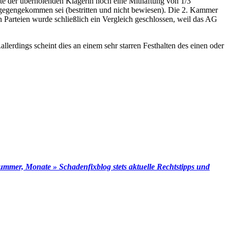
tte der überholenden Klägerin noch eine Mithaftung von 1/3
gegengekommen sei (bestritten und nicht bewiesen). Die 2. Kammer
arteien wurde schließlich ein Vergleich geschlossen, weil das AG
erdings scheint dies an einem sehr starren Festhalten des einen oder
mer, Monate » Schadenfixblog stets aktuelle Rechtstipps und