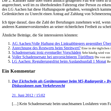
Die 2. Kammer hatte über einen ähnlich gelagerten Fall wie oben in 
angerechnet, weil im zu überholenden Fahrzeug eine Person zu erke
des LG Aachen hat diese Haftungsquote gehalten, wenngleich kammer
Geilenkirchen zu Unrecht einen Antrag auf Zahlung von Schmerzensg
Ich tippe darauf, dass die Zahl der Berufungen zunehmen wird, wenn 
anderen Kammervorsitzenden an seiner richterlichen Freiheit zu sche
Ähnliche Beiträge, die Sie interessieren könnten:
AG Aachen:Volle Haftung des Linksabbiegers gegenüber Über
Anrechnung des Restwerts beim Streitwert?
Eine in der täglichen
Schadensersatz trotz eventueller Vorschäden
Sehr häufig wird von
Voller Schadensersatz bei unvorsichtigem Türöffnen
Die von mir 
LG Aachen: Regulierungsfrist beim Auslandsunfall 1 Monat
Be
Ein Kommentar
Der Eichschein als Gerätenummer beim M5-Radargerät » By R
Diskussionen zum Verkehrsrecht
21. Juni 2012 / 15:02
[…] Kein Schadensersatz beim unachtsamen Losfahren vom F