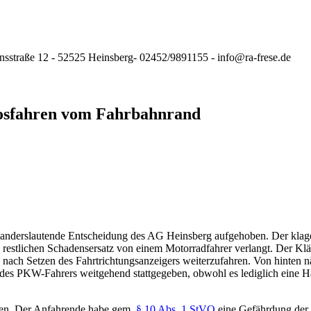
nsstraße 12 - 52525 Heinsberg- 02452/9891155 - info@ra-frese.de
osfahren vom Fahrbahnrand
e anderslautende Entscheidung des AG Heinsberg aufgehoben. Der kla
stlichen Schadensersatz von einem Motorradfahrer verlangt. Der Kläger
ch Setzen des Fahrtrichtungsanzeigers weiterzufahren. Von hinten nä
 des PKW-Fahrers weitgehend stattgegeben, obwohl es lediglich eine Ha
sen. Der Anfahrende habe gem.
§ 10 Abs. 1 StVO
eine Gefährdung der 