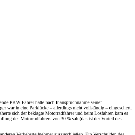
gende PKW-Fahrer hatte nach Inanspruchnahme seiner
 war in eine Parklücke – allerdings nicht vollständig – eingeschert,
herte sich der beklagte Motorradfahrer und beim Losfahren kam es
ftung des Motorradfahrers von 30 % sah (das ist der Vorteil des
anderen Verkehrsteilnehmer auszuschließen. Ein Verschulden des