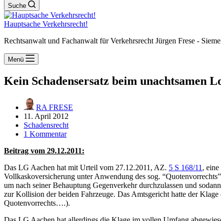
Suche
Hauptsache Verkehrsrecht!
Rechtsanwalt und Fachanwalt für Verkehrsrecht Jürgen Frese - Sieme
Menü
Kein Schadensersatz beim unachtsamen L
RA FRESE
11. April 2012
Schadensrecht
1 Kommentar
Beitrag vom 29.12.2011:
Das LG Aachen hat mit Urteil vom 27.12.2011, AZ.
5 S 168/11
, ein
Vollkaskoversicherung unter Anwendung des sog. “Quotenvorrechts” re
um nach seiner Behauptung Gegenverkehr durchzulassen und sodann na
zur Kollision der beiden Fahrzeuge. Das Amtsgericht hatte der Klage
Quotenvorrechts….).
Das LG Aachen hat allerdings die Klage im vollen Umfang abgewie