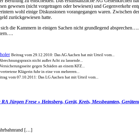
der Berufung zu entscheiden. Das erstinstanzliche AG Geilenkirchen ha
nnen gewesen (nicht vorgetragen oder bewiesen) und Gegenverkehr ent
intern wohl einige Diskussionen vorangegangen waren. Zwischen den P
eld zurückgewiesen hatte.
sich die Kammern in einigen Sachen nicht grundlegend absprechen…..all
itern….
holer
Beitrag vom 29.12.2010: Das AG Aachen hat mit Urteil vom...
 Abrechnungspraxis nicht außer Acht zu lassende...
 Versicherungsseite gegen Schäden an einem KFZ...
vertretene Klägerin fuhr in eine von mehreren...
itrag vom 07.10.2011: Das LG Aachen hat mit Urteil vom...
A Jürgen Frese » Heinsberg, Gerät, Kreis, Messbeamten, Gerätenum
ahrbahnrand […]