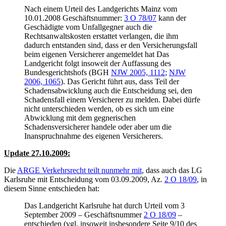
Nach einem Urteil des Landgerichts Mainz vom
10.01.2008 Geschäftsnummer:
3 O 78/07
kann der
Geschädigte vom Unfallgegner auch die
Rechtsanwaltskosten erstattet verlangen, die ihm
dadurch entstanden sind, dass er den Versicherungsfall
beim eigenen Versicherer angemeldet hat Das
Landgericht folgt insoweit der Auffassung des
Bundesgerichtshofs (BGH
NJW 2005, 1112
;
NJW
2006, 1065
). Das Gericht führt aus, dass Teil der
Schadensabwicklung auch die Entscheidung sei, den
Schadensfall einem Versicherer zu melden. Dabei dürfe
nicht unterschieden werden, ob es sich um eine
Abwicklung mit dem gegnerischen
Schadensversicherer handele oder aber um die
Inanspruchnahme des eigenen Versicherers.
Update 27.10.2009:
Die
ARGE Verkehrsrecht teilt nunmehr mit
, dass auch das LG
Karlsruhe mit Entscheidung vom 03.09.2009, Az.
2 O 18/09
, in
diesem Sinne entschieden hat:
Das Landgericht Karlsruhe hat durch Urteil vom 3
September 2009 – Geschäftsnummer
2 O 18/09
–
entschieden (vgl. insoweit insbesondere Seite 9/10 des